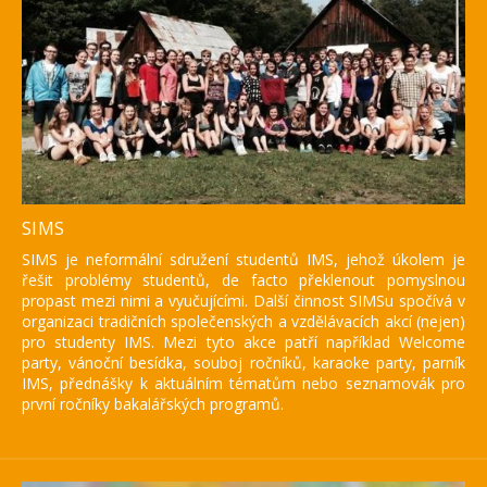
SIMS
SIMS je neformální sdružení studentů IMS, jehož úkolem je
řešit problémy studentů, de facto překlenout pomyslnou
propast mezi nimi a vyučujícími. Další činnost SIMSu spočívá v
Institut mezinárodních studií
organizaci tradičních společenských a vzdělávacích akcí (nejen)
FSV UK
pro studenty IMS. Mezi tyto akce patří například Welcome
party, vánoční besídka, souboj ročníků, karaoke party, parník
IMS, přednášky k aktuálním tématům nebo seznamovák pro
první ročníky bakalářských programů.
Více informací naleznete zde