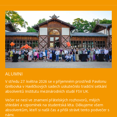
ALUMNI
V středu 27. května 2026 se v příjemném prostředí Pavilonu
Grébovka v Havlíčkových sadech uskutečnilo tradiční setkání
absolventů Institutu mezinárodních studií FSV UK.
Večer se nesl ve znamení přátelských rozhovorů, milých
shledání a vzpomínek na studentská léta. Děkujeme všem
absolventům, kteří si našli čas a přišli strávit tento podvečer s
námi.