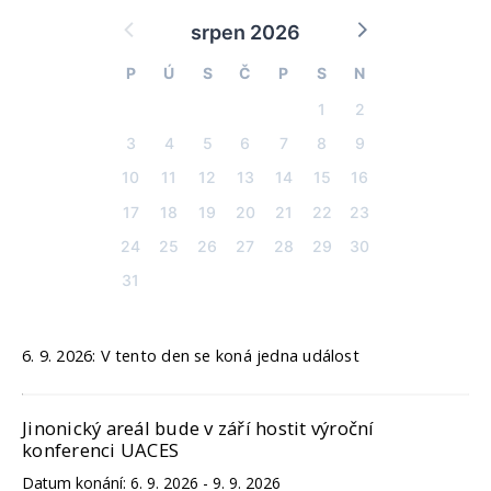
srpen 2026
P
Ú
S
Č
P
S
N
1
2
3
4
5
6
7
8
9
10
11
12
13
14
15
16
17
18
19
20
21
22
23
24
25
26
27
28
29
30
31
6. 9. 2026: V tento den se koná jedna událost
Jinonický areál bude v září hostit výroční
konferenci UACES
Datum konání:
6. 9. 2026 - 9. 9. 2026