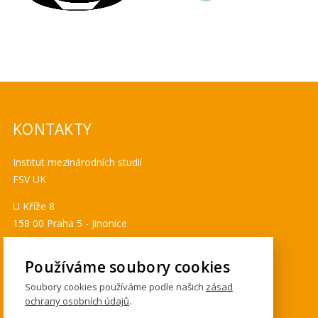
KONTAKTY
Institut mezinárodních studií
FSV UK
U Kříže 8
158 00 Praha 5 - Jinonice
Tel. 778 464 634
ims@fsv.cuni.cz
Používáme soubory cookies
GDPR
Soubory cookies používáme podle našich
zásad
ochrany osobních údajů
.
Cookies