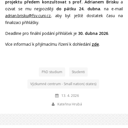
projektu předem konzultovat s prof. Adrianem Brisku
a
ozvat se mu nejpozději
do pátku 24. dubna
. na e-mail
adrian.brisku@fsv.cuni.cz
, aby byl ještě dostatek času na
finalizaci přihlášky.
Deadline pro finální podání přihlášek je
30. dubna 2026
.
Více informací k přijímacímu řízení k dohledání
zde
.
PhD studium
Studenti
Výzkumné centrum - Small nation(-states)
13. 4. 2026
Kateřina Hrubá