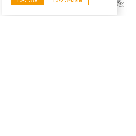
Povolit vše
Povolit vybrané
KONTAKTY
Institut mezinárodních studií
FSV UK
U Kříže 8
158 00 Praha 5 - Jinonice
Tel. 778 464 634