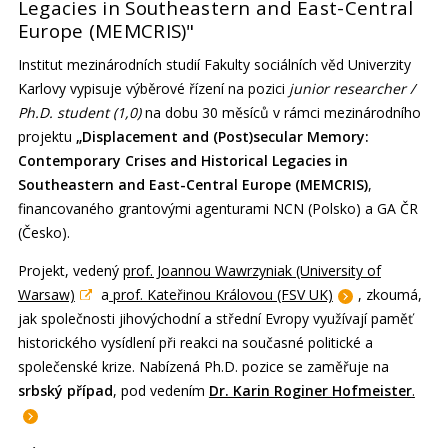
Legacies in Southeastern and East-Central
Europe (MEMCRIS)"
Institut mezinárodních studií Fakulty sociálních věd Univerzity
Karlovy vypisuje výběrové řízení na pozici
junior researcher /
Ph.D. student (1,0)
na dobu 30 měsíců v rámci mezinárodního
projektu
„Displacement and (Post)secular Memory:
Contemporary Crises and Historical Legacies in
Southeastern and East-Central Europe (MEMCRIS)
,
financovaného grantovými agenturami NCN (Polsko) a GA ČR
(Česko).
Projekt, vedený
prof. Joannou Wawrzyniak (University of
Warsaw)
a
prof. Kateřinou Královou (FSV UK)
, zkoumá,
jak společnosti jihovýchodní a střední Evropy využívají paměť
historického vysídlení při reakci na současné politické a
společenské krize. Nabízená Ph.D. pozice se zaměřuje na
srbský případ
, pod vedením
Dr. Karin Roginer Hofmeister
.