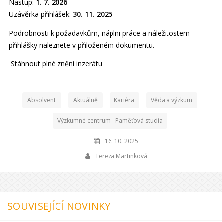
Nástup:
1. 7. 2026
Uzávěrka přihlášek:
30. 11. 2025
Podrobnosti k požadavkům, náplni práce a náležitostem
přihlášky naleznete v přiloženém dokumentu.
Stáhnout plné znění inzerátu
Absolventi
Aktuálně
Kariéra
Věda a výzkum
Výzkumné centrum - Paměťová studia
16. 10. 2025
Tereza Martinková
SOUVISEJÍCÍ NOVINKY