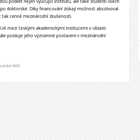
ou podílet nejen vyučující institutu, ale také studenti všech
po doktorské. Díky financování získají možnost absolvovat
at tak cenné mezinárodní zkušenosti.
 UK mezi českými akademickými institucemi v oblasti
a dále posiluje jeho významné postavení v mezinárodní
outská Wild