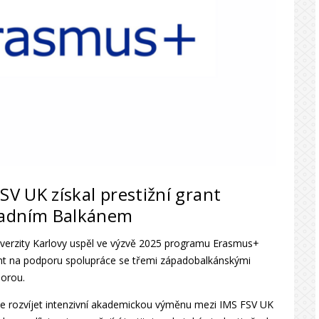
SV UK získal prestižní grant
padním Balkánem
Univerzity Karlovy uspěl ve výzvě 2025 programu Erasmus+
rant na podporu spolupráce se třemi západobalkánskými
orou.
le rozvíjet intenzivní akademickou výměnu mezi IMS FSV UK