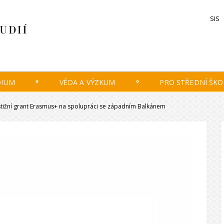
SIS
DIUM
VĚDA A VÝZKUM
PRO STŘEDNÍ ŠKO
restižní grant Erasmus+ na spolupráci se západním Balkánem