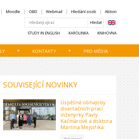
Moodle
OBD
Webmail
Hledání osob
Aktion
STUDY IN ENGLISH
KAROLINKA
KNIHOVNA
LY
KONTAKTY
PRO MÉDIA
SOUVISEJÍCÍ NOVINKY
Úspěšné obhajoby
disertačních prací
inženýrky Pavly
Kačmárové a doktora
Martina Mejstříka