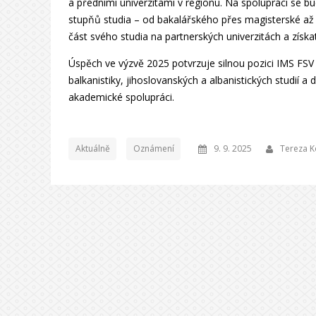
a předními univerzitami v regionu. Na spolupráci se bud
stupňů studia – od bakalářského přes magisterské až 
část svého studia na partnerských univerzitách a získ
Úspěch ve výzvě 2025 potvrzuje silnou pozici IMS FSV
balkanistiky, jihoslovanských a albanistických studií 
akademické spolupráci.
Aktuálně
Oznámení
9. 9. 2025
Tereza K