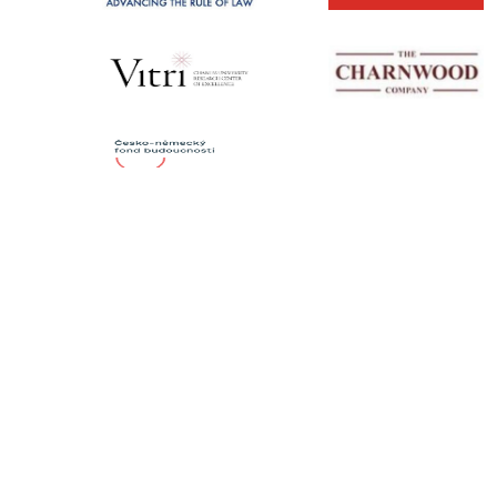
KONTAKTY
Institut mezinárodních studií
FSV UK
U Kříže 8