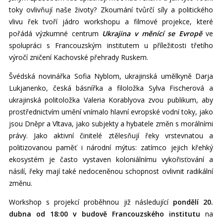
toky ovlivňují naše životy? Zkoumání tvůrčí síly a politického
vlivu řek tvoří jádro workshopu a filmové projekce, které
pořádá výzkumné centrum
Ukrajina v měnící se Evropě
ve
spolupráci s Francouzským institutem u příležitosti třetího
výročí zničení Kachovské přehrady Ruskem.
Švédská novinářka Sofia Nyblom, ukrajinská umělkyně Darja
Lukjanenko, česká básnířka a filoložka Sylva Fischerová a
ukrajinská politoložka Valeria Korablyova zvou publikum, aby
prostřednictvím umění vnímalo hlavní evropské vodní toky, jako
jsou Dněpr a Vltava, jako subjekty a hybatele změn s morálními
právy. Jako aktivní činitelé ztělesňují řeky vrstevnatou a
politizovanou paměť i národní mýtus: zatímco jejich křehký
ekosystém je často vystaven koloniálnímu vykořisťování a
násilí, řeky mají také nedoceněnou schopnost ovlivnit radikální
změnu.
Workshop s projekcí proběhnou již následující
pondělí 20.
dubna od 18:00 v budově Francouzského institutu
na