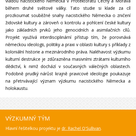
vládou nacistického Německa v Protektorátu Čechy a Morava
během druhé světové války. Tato studie si klade za cíl
prozkoumat souběžné snahy nacistického Německa o zničení
židovské kultury a zároveň o kontrolu a pohlcení české kultury
jako základních prvků jeho genocidních a asimilačních cílů.
Projekt využívá interdisciplinární přístup tím, že porovnává
německou ideologii, politiky a praxi v oblasti kultury s příklady z
koloniální historie a mezinárodního práva. Naléhavost výzkumu
kulturní destrukce je zdůrazněna masivními ztrátami kulturního
dědictví, k nimž dochází v současných válečných oblastech.
Podobně prudký nárůst krajně pravicové ideologie poukazuje
na přetrvávající význam výzkumu nacistického Německa a
holokaustu.
VÝZKUMNÝ TÝM
Hlavní řešitelkou projektu je
dr. Rachel O'Sullivan
.