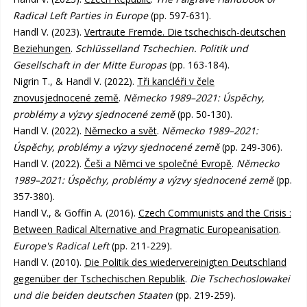
Radical Left Parties in Europe
(pp. 597-631).
Handl V. (2023).
Vertraute Fremde. Die tschechisch-deutschen
Beziehungen
.
Schlüsselland Tschechien. Politik und
Gesellschaft in der Mitte Europas
(pp. 163-184).
Nigrin T., & Handl V. (2022).
Tři kancléři v čele
znovusjednocené země
.
Německo 1989–2021: Úspěchy,
problémy a výzvy sjednocené země
(pp. 50-130).
Handl V. (2022).
Německo a svět
.
Německo 1989–2021:
Úspěchy, problémy a výzvy sjednocené země
(pp. 249-306).
Handl V. (2022).
Češi a Němci ve společné Evropě
.
Německo
1989–2021: Úspěchy, problémy a výzvy sjednocené země
(pp.
357-380).
Handl V., & Goffin A. (2016).
Czech Communists and the Crisis :
Between Radical Alternative and Pragmatic Europeanisation
.
Europe's Radical Left
(pp. 211-229).
Handl V. (2010).
Die Politik des wiedervereinigten Deutschland
gegenüber der Tschechischen Republik
.
Die Tschechoslowakei
und die beiden deutschen Staaten
(pp. 219-259).