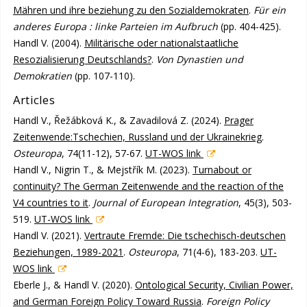
Mähren und ihre beziehung zu den Sozialdemokraten
.
Für ein
anderes Europa : linke Parteien im Aufbruch
(pp. 404-425).
Handl V. (2004).
Militärische oder nationalstaatliche
Resozialisierung Deutschlands?
.
Von Dynastien und
Demokratien
(pp. 107-110).
Articles
Handl V., Řežábková K., & Zavadilová Z. (2024).
Prager
Zeitenwende:Tschechien, Russland und der Ukrainekrieg
.
Osteuropa
, 74(11-12), 57-67.
UT-WOS link
Handl V., Nigrin T., & Mejstřík M. (2023).
Turnabout or
continuity? The German Zeitenwende and the reaction of the
V4 countries to it
.
Journal of European Integration
, 45(3), 503-
519.
UT-WOS link
Handl V. (2021).
Vertraute Fremde: Die tschechisch-deutschen
Beziehungen, 1989-2021
.
Osteuropa
, 71(4-6), 183-203.
UT-
WOS link
Eberle J., & Handl V. (2020).
Ontological Security, Civilian Power,
and German Foreign Policy Toward Russia
.
Foreign Policy