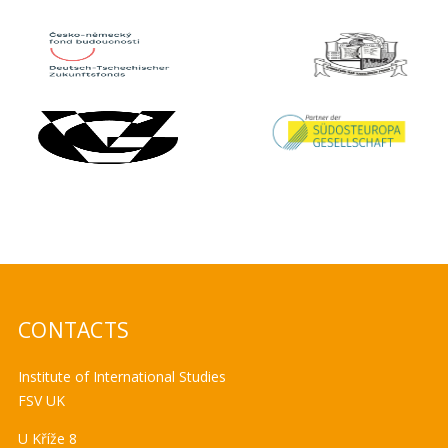
CONTACTS
Institute of International Studies
FSV UK
U Kříže 8