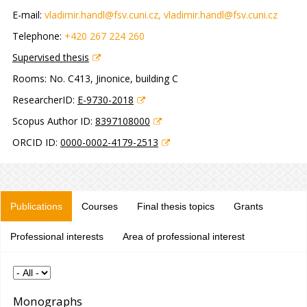
E-mail:
vladimir.handl@fsv.cuni.cz
, vladimir.handl@fsv.cuni.cz
Telephone:
+420 267 224 260
Supervised thesis
Rooms:
No. C413, Jinonice, building C
ResearcherID:
E-9730-2018
Scopus Author ID:
8397108000
ORCID ID:
0000-0002-4179-2513
Publications
Courses
Final thesis topics
Grants
Professional interests
Area of professional interest
Monographs