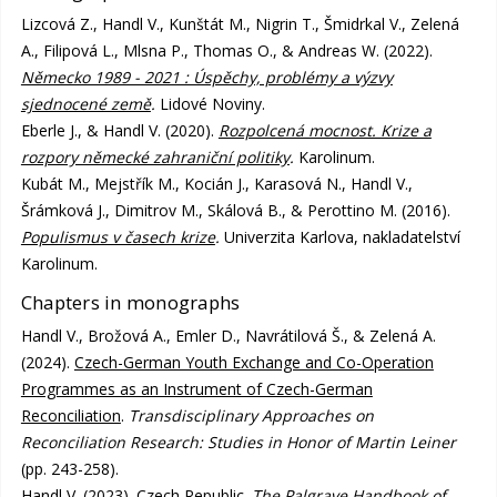
Lizcová Z., Handl V., Kunštát M., Nigrin T., Šmidrkal V., Zelená
A., Filipová L., Mlsna P., Thomas O., & Andreas W. (2022).
Německo 1989 - 2021 : Úspěchy, problémy a výzvy
sjednocené země
.
Lidové Noviny.
Eberle J., & Handl V. (2020).
Rozpolcená mocnost. Krize a
rozpory německé zahraniční politiky
.
Karolinum.
Kubát M., Mejstřík M., Kocián J., Karasová N., Handl V.,
Šrámková J., Dimitrov M., Skálová B., & Perottino M. (2016).
Populismus v časech krize
.
Univerzita Karlova, nakladatelství
Karolinum.
Chapters in monographs
Handl V., Brožová A., Emler D., Navrátilová Š., & Zelená A.
(2024).
Czech-German Youth Exchange and Co-Operation
Programmes as an Instrument of Czech-German
Reconciliation
.
Transdisciplinary Approaches on
Reconciliation Research: Studies in Honor of Martin Leiner
(pp. 243-258).
Handl V. (2023).
Czech Republic
.
The Palgrave Handbook of