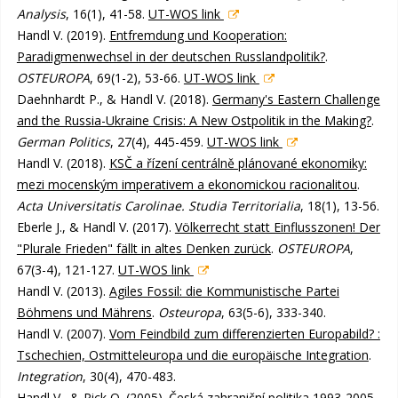
Analysis
, 16(1), 41-58.
UT-WOS link
Handl V. (2019).
Entfremdung und Kooperation:
Paradigmenwechsel in der deutschen Russlandpolitik?
.
OSTEUROPA
, 69(1-2), 53-66.
UT-WOS link
Daehnhardt P., & Handl V. (2018).
Germany's Eastern Challenge
and the Russia-Ukraine Crisis: A New Ostpolitik in the Making?
.
German Politics
, 27(4), 445-459.
UT-WOS link
Handl V. (2018).
KSČ a řízení centrálně plánované ekonomiky:
mezi mocenským imperativem a ekonomickou racionalitou
.
Acta Universitatis Carolinae. Studia Territorialia
, 18(1), 13-56.
Eberle J., & Handl V. (2017).
Völkerrecht statt Einflusszonen! Der
"Plurale Frieden" fällt in altes Denken zurück
.
OSTEUROPA
,
67(3-4), 121-127.
UT-WOS link
Handl V. (2013).
Agiles Fossil: die Kommunistische Partei
Böhmens und Mährens
.
Osteuropa
, 63(5-6), 333-340.
Handl V. (2007).
Vom Feindbild zum differenzierten Europabild? :
Tschechien, Ostmitteleuropa und die europäische Integration
.
Integration
, 30(4), 470-483.
Handl V., & Pick O. (2005).
Česká zahraniční politika 1993-2005