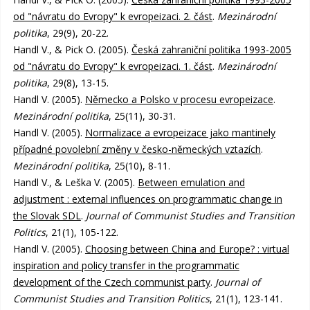
od "návratu do Evropy" k evropeizaci. 2. část
.
Mezinárodní
politika
, 29(9), 20-22.
Handl V., & Pick O. (2005).
Česká zahraniční politika 1993-2005
od "návratu do Evropy" k evropeizaci. 1. část
.
Mezinárodní
politika
, 29(8), 13-15.
Handl V. (2005).
Německo a Polsko v procesu evropeizace
.
Mezinárodní politika
, 25(11), 30-31.
Handl V. (2005).
Normalizace a evropeizace jako mantinely
případné povolební změny v česko-německých vztazích
.
Mezinárodní politika
, 25(10), 8-11.
Handl V., & Leška V. (2005).
Between emulation and
adjustment : external influences on programmatic change in
the Slovak SDL
.
Journal of Communist Studies and Transition
Politics
, 21(1), 105-122.
Handl V. (2005).
Choosing between China and Europe? : virtual
inspiration and policy transfer in the programmatic
development of the Czech communist party
.
Journal of
Communist Studies and Transition Politics
, 21(1), 123-141.