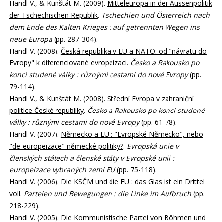
Handl V., & Kunštát M. (2009).
Mitteleuropa in der Aussenpolitik
der Tschechischen Republik
.
Tschechien und Österreich nach
dem Ende des Kalten Krieges : auf getrennten Wegen ins
neue Europa
(pp. 287-304).
Handl V. (2008).
Česká republika v EU a NATO: od "návratu do
Evropy" k diferenciované evropeizaci
.
Česko a Rakousko po
konci studené války : různými cestami do nové Evropy
(pp.
79-114).
Handl V., & Kunštát M. (2008).
Střední Evropa v zahraniční
politice České republiky
.
Česko a Rakousko po konci studené
války : různými cestami do nové Evropy
(pp. 61-78).
Handl V. (2007).
Německo a EU : "Evropské Německo", nebo
"de-europeizace" německé politiky?
.
Evropská unie v
členských státech a členské státy v Evropské unii :
europeizace vybraných zemí EU
(pp. 75-118).
Handl V. (2006).
Die KSČM und die EU : das Glas ist ein Drittel
voll
.
Parteien und Bewegungen : die Linke im Aufbruch
(pp.
218-229).
Handl V. (2005).
Die Kommunistische Partei von Böhmen und