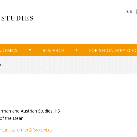
SIS
ADEMICS
RESEARCH
FOR SECONDARY SCH
D.
man and Austrian Studies, IIS
 of the Dean
.cuni.cz
, emler@fsv.cuni.cz