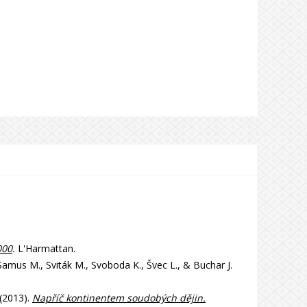
000
.
L'Harmattan.
 Samus M., Sviták M., Svoboda K., Švec L., & Buchar J.
 (2013).
Napříč kontinentem soudobých dějin.