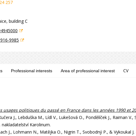
24 257
ice, building C
94945000
8916-9985
CV
ts
Professional interests
Area of professional interest
 les usages politiques du passé en France dans les années 1990 et 2
Kučera J., Lebduška M., Lídl V., Lukešová O., Pondělíček J., Raiman V.,
 nakladatelství Karolinum.
 Lach J., Lohmann N., Matějka O., Nigrin T., Svobodný P., & Vykoukal J.