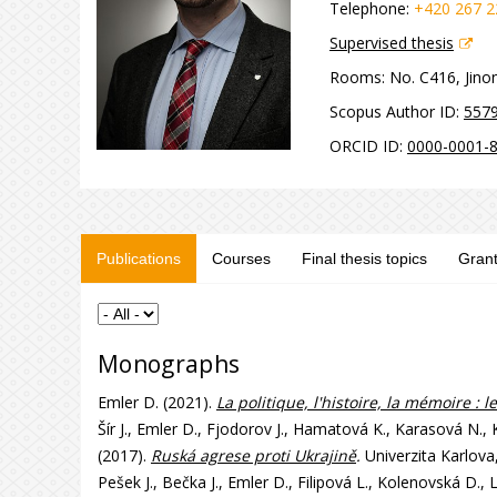
Telephone:
+420 267 2
Supervised thesis
Rooms:
No. C416, Jinon
Scopus Author ID:
557
ORCID ID:
0000-0001-
Publications
Courses
Final thesis topics
Gran
Monographs
Emler D. (2021).
La politique, l'histoire, la mémoire :
Šír J., Emler D., Fjodorov J., Hamatová K., Karasová N., 
(2017).
Ruská agrese proti Ukrajině
.
Univerzita Karlova,
Pešek J., Bečka J., Emler D., Filipová L., Kolenovská D.,