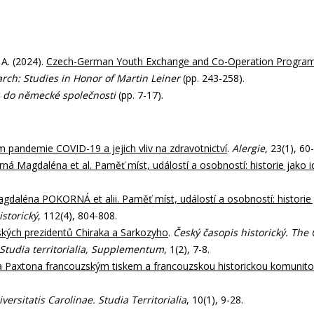
 A. (2024).
Czech-German Youth Exchange and Co-Operation Programm
rch: Studies in Honor of Martin Leiner
(pp. 243-258).
ců do německé společnosti
(pp. 7-17).
m pandemie COVID-19 a jejich vliv na zdravotnictví
.
Alergie
, 23(1), 60
ná Magdaléna et al. Paměť míst, událostí a osobností: historie jako i
aléna POKORNÁ et alii. Paměť míst, událostí a osobností: historie ja
istorický
, 112(4), 804-808.
ských prezidentů Chiraka a Sarkozyho
.
Český časopis historický. The 
 Studia territorialia, Supplementum
, 1(2), 7-8.
rta Paxtona francouzským tiskem a francouzskou historickou komunit
versitatis Carolinae. Studia Territorialia
, 10(1), 9-28.