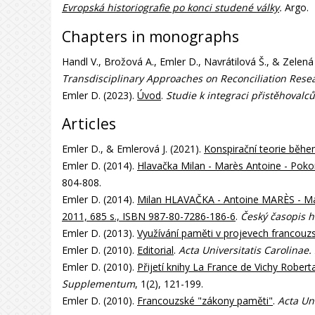
Evropská historiografie po konci studené války
.
Argo.
Chapters in monographs
Handl V., Brožová A., Emler D., Navrátilová Š., & Zelená
Transdisciplinary Approaches on Reconciliation Resea
Emler D. (2023).
Úvod
.
Studie k integraci přistěhoval
Articles
Emler D., & Emlerová J. (2021).
Konspirační teorie běhe
Emler D. (2014).
Hlavačka Milan - Marès Antoine - Pokor
804-808.
Emler D. (2014).
Milan HLAVAČKA - Antoine MARÈS - Magd
2011, 685 s., ISBN 987-80-7286-186-6
.
Český časopis h
Emler D. (2013).
Využívání paměti v projevech francouz
Emler D. (2010).
Editorial
.
Acta Universitatis Carolinae.
Emler D. (2010).
Přijetí knihy La France de Vichy Robe
Supplementum
, 1(2), 121-199.
Emler D. (2010).
Francouzské "zákony paměti"
.
Acta Uni