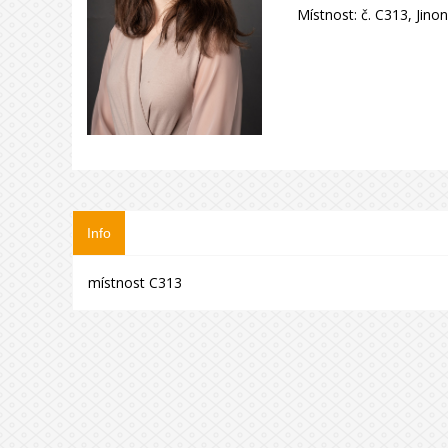
Místnost:
č. C313, Jino
Info
místnost C313