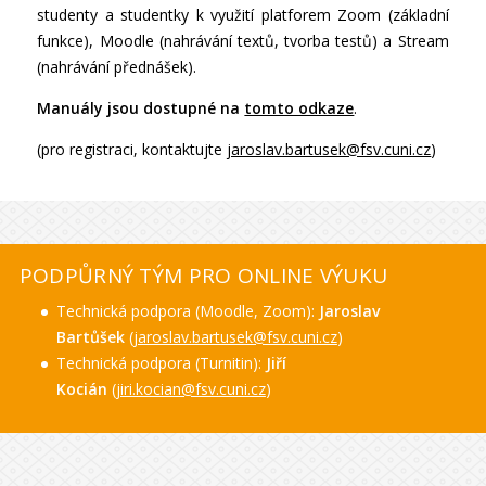
studenty a studentky k využití platforem Zoom (základní
funkce), Moodle (nahrávání textů, tvorba testů) a Stream
(nahrávání přednášek).
Manuály jsou dostupné na
tomto odkaze
.
(pro registraci, kontaktujte
jaroslav.bartusek@fsv.cuni.cz
)
PODPŮRNÝ TÝM PRO ONLINE VÝUKU
Technická podpora (Moodle, Zoom):
Jaroslav
Bartůšek
(
jaroslav.bartusek@fsv.cuni.cz
)
Technická podpora (Turnitin):
Jiří
Kocián
(
jiri.kocian@fsv.cuni.cz
)