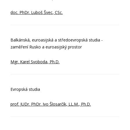
doc. PhDr. Luboš Švec, CSc.
Balkánská, euroasijská a středoevropská studia -
zaměření Rusko a euroasijský prostor
Mgr. Karel Svoboda, Ph.D.
Evropská studia
prof. JUDr. PhDr. Ivo Šlosarčík, LL.M., Ph.D.