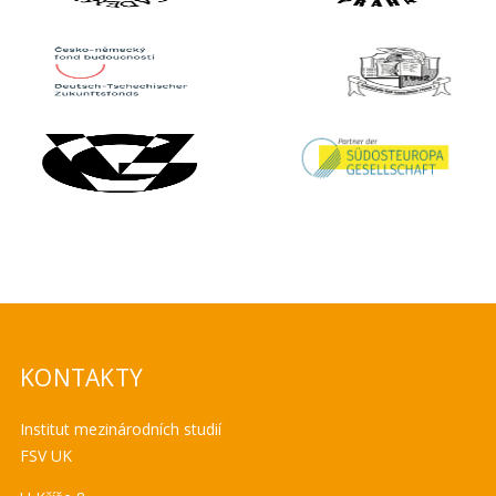
KONTAKTY
Institut mezinárodních studií
FSV UK