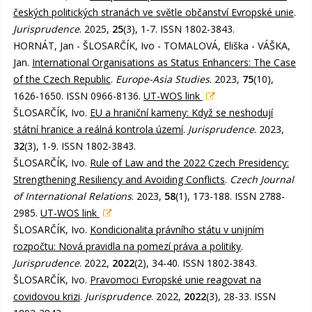
českých politických stranách ve světle občanství Evropské unie
.
Jurisprudence
. 2025,
25
(3), 1-7. ISSN 1802-3843.
HORNÁT, Jan - ŠLOSARČÍK, Ivo - TOMALOVÁ, Eliška - VÁŠKA,
Jan.
International Organisations as Status Enhancers: The Case
of the Czech Republic
.
Europe-Asia Studies
. 2023,
75
(10),
1626-1650. ISSN 0966-8136.
UT-WOS link
ŠLOSARČÍK, Ivo.
EU a hraniční kameny: Když se neshodují
státní hranice a reálná kontrola území
.
Jurisprudence
. 2023,
32
(3), 1-9. ISSN 1802-3843.
ŠLOSARČÍK, Ivo.
Rule of Law and the 2022 Czech Presidency:
Strengthening Resiliency and Avoiding Conflicts
.
Czech Journal
of International Relations
. 2023,
58
(1), 173-188. ISSN 2788-
2985.
UT-WOS link
ŠLOSARČÍK, Ivo.
Kondicionalita právního státu v unijním
rozpočtu: Nová pravidla na pomezí práva a politiky
.
Jurisprudence
. 2022,
2022
(2), 34-40. ISSN 1802-3843.
ŠLOSARČÍK, Ivo.
Pravomoci Evropské unie reagovat na
covidovou krizi
.
Jurisprudence
. 2022,
2022
(3), 28-33. ISSN