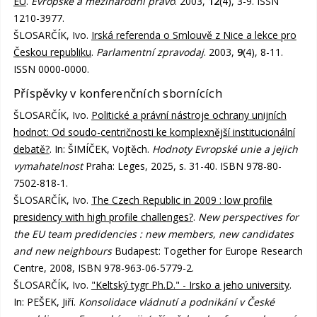
EU
.
Evropské a mezinárodní právo
. 2003,
12
(4), 3-9. ISSN
1210-3977.
ŠLOSARČÍK, Ivo.
Irská referenda o Smlouvě z Nice a lekce pro
Českou republiku
.
Parlamentní zpravodaj
. 2003,
9
(4), 8-11.
ISSN 0000-0000.
Příspěvky v konferenčních sbornících
ŠLOSARČÍK, Ivo.
Politické a právní nástroje ochrany unijních
hodnot: Od soudo-centričnosti ke komplexnější institucionální
debatě?
. In: ŠIMÍČEK, Vojtěch.
Hodnoty Evropské unie a jejich
vymahatelnost
Praha: Leges, 2025, s. 31-40. ISBN 978-80-
7502-818-1.
ŠLOSARČÍK, Ivo.
The Czech Republic in 2009 : low profile
presidency with high profile challenges?
.
New perspectives for
the EU team predidencies : new members, new candidates
and new neighbours
Budapest: Together for Europe Research
Centre, 2008, ISBN 978-963-06-5779-2.
ŠLOSARČÍK, Ivo.
"Keltský tygr Ph.D." - Irsko a jeho university
.
In: PEŠEK, Jiří.
Konsolidace vládnutí a podnikání v České