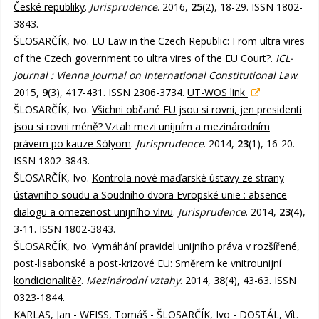
České republiky
.
Jurisprudence
. 2016,
25
(2), 18-29. ISSN 1802-
3843.
ŠLOSARČÍK, Ivo.
EU Law in the Czech Republic: From ultra vires
of the Czech government to ultra vires of the EU Court?
.
ICL-
Journal : Vienna Journal on International Constitutional Law
.
2015,
9
(3), 417-431. ISSN 2306-3734.
UT-WOS link
ŠLOSARČÍK, Ivo.
Všichni občané EU jsou si rovni, jen presidenti
jsou si rovni méně? Vztah mezi unijním a mezinárodním
právem po kauze Sólyom
.
Jurisprudence
. 2014,
23
(1), 16-20.
ISSN 1802-3843.
ŠLOSARČÍK, Ivo.
Kontrola nové maďarské ústavy ze strany
ústavního soudu a Soudního dvora Evropské unie : absence
dialogu a omezenost unijního vlivu
.
Jurisprudence
. 2014,
23
(4),
3-11. ISSN 1802-3843.
ŠLOSARČÍK, Ivo.
Vymáhání pravidel unijního práva v rozšířené,
post-lisabonské a post-krizové EU: Směrem ke vnitrounijní
kondicionalitě?
.
Mezinárodní vztahy
. 2014,
38
(4), 43-63. ISSN
0323-1844.
KARLAS, Jan - WEISS, Tomáš - ŠLOSARČÍK, Ivo - DOSTÁL, Vít.