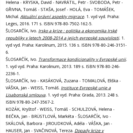
Helena - KRYSKA, David - NAVRÁTIL, Petr - SVOBODA, Petr -
GŘIVNA, Tomáš - STAŠA, Josef - HOLÁ, Eva - TOMÁŠEK,
Michal.
Aktuální právní aspekty migrace
.
1. vyd vyd. Praha:
Leges, 2016. 171 s. ISBN 978-80-7502-162-5.
ŠLOSARČÍK, Ivo.
Irsko a krize : politika a ekonomika Irské
republiky v letech 2008-2014 a jejich evropské souvislosti
.
1.
vyd vyd. Praha: Karolinum, 2015. 136 s. ISBN 978-80-246-3151-
6.
ŠLOSARČÍK, Ivo.
Transformace kondicionality v Evropské unii
.
1. vyd vyd. Praha: Karolinum, 2013. 189 s. ISBN 978-80-246-
2236-1.
ŠLOSARČÍK, Ivo - KASÁKOVÁ, Zuzana - TOMALOVÁ, Eliška -
VÁŠKA, Jan - WEISS, Tomáš.
Instituce Evropské unie a
Lisabonská smlouva
.
1. vyd vyd. Praha: Grada, 2013. 248 s.
ISBN 978-80-247-3567-2.
KOZÁK, Kryštof - WEISS, Tomáš - SCHULZOVÁ, Helena -
BEČKA, Jan - BRÜSTLOVÁ, Markéta - ŠLOSARČÍK, Ivo -
SKÁLOVÁ, Barbora - JIROUDKOVÁ, Adéla - VÁŠKA, Jan -
HAUSER, Jan - SVAČINOVÁ, Tereza.
Dopady krize v