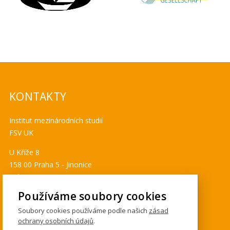
KONTAKTY
Institut mezinárodních studií
FSV UK
U Kříže 8
158 00 Praha 5 - Jinonice
Tel. 778 464 634
ims@fsv.cuni.cz
Používáme soubory cookies
GDPR
Soubory cookies používáme podle našich
zásad
ochrany osobních údajů
.
Cookies