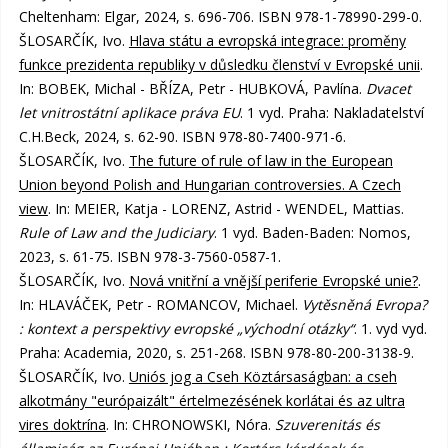
Cheltenham: Elgar, 2024, s. 696-706. ISBN 978-1-78990-299-0.
ŠLOSARČÍK, Ivo.
Hlava státu a evropská integrace: proměny
funkce prezidenta republiky v důsledku členství v Evropské unii
.
In: BOBEK, Michal - BŘÍZA, Petr - HUBKOVÁ, Pavlína.
Dvacet
let vnitrostátní aplikace práva EU
. 1 vyd. Praha: Nakladatelství
C.H.Beck, 2024, s. 62-90. ISBN 978-80-7400-971-6.
ŠLOSARČÍK, Ivo.
The future of rule of law in the European
Union beyond Polish and Hungarian controversies. A Czech
view
. In: MEIER, Katja - LORENZ, Astrid - WENDEL, Mattias.
Rule of Law and the Judiciary
. 1 vyd. Baden-Baden: Nomos,
2023, s. 61-75. ISBN 978-3-7560-0587-1.
ŠLOSARČÍK, Ivo.
Nová vnitřní a vnější periferie Evropské unie?
.
In: HLAVÁČEK, Petr - ROMANCOV, Michael.
Vytěsněná Evropa?
: kontext a perspektivy evropské „východní otázky“
. 1. vyd vyd.
Praha: Academia, 2020, s. 251-268. ISBN 978-80-200-3138-9.
ŠLOSARČÍK, Ivo.
Uniós jog a Cseh Köztársaságban: a cseh
alkotmány "európaizált" értelmezésének korlátai és az ultra
vires doktrína
. In: CHRONOWSKI, Nóra.
Szuverenitás és