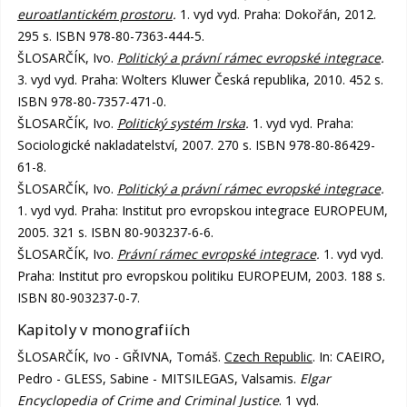
euroatlantickém prostoru
.
1. vyd vyd. Praha: Dokořán, 2012.
295 s. ISBN 978-80-7363-444-5.
ŠLOSARČÍK, Ivo.
Politický a právní rámec evropské integrace
.
3. vyd vyd. Praha: Wolters Kluwer Česká republika, 2010. 452 s.
ISBN 978-80-7357-471-0.
ŠLOSARČÍK, Ivo.
Politický systém Irska
.
1. vyd vyd. Praha:
Sociologické nakladatelství, 2007. 270 s. ISBN 978-80-86429-
61-8.
ŠLOSARČÍK, Ivo.
Politický a právní rámec evropské integrace
.
1. vyd vyd. Praha: Institut pro evropskou integrace EUROPEUM,
2005. 321 s. ISBN 80-903237-6-6.
ŠLOSARČÍK, Ivo.
Právní rámec evropské integrace
.
1. vyd vyd.
Praha: Institut pro evropskou politiku EUROPEUM, 2003. 188 s.
ISBN 80-903237-0-7.
Kapitoly v monografiích
ŠLOSARČÍK, Ivo - GŘIVNA, Tomáš.
Czech Republic
. In: CAEIRO,
Pedro - GLESS, Sabine - MITSILEGAS, Valsamis.
Elgar
Encyclopedia of Crime and Criminal Justice
. 1 vyd.