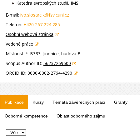
Katedra evropských studií, IMS
E-mail:
ivo.slosarcik@fsv.cuni.cz
Telefon:
+420 267 224 285
Osobní webová stránka
Vedené práce
Místnost:
č. B333, Jinonice, budova B
Scopus Author ID:
56237269600
ORCID ID:
0000-0002-2764-4290
Publikace
Kurzy
Témata závěrečných prací
Granty
Odborné kompetence
Oblast odborného zájmu