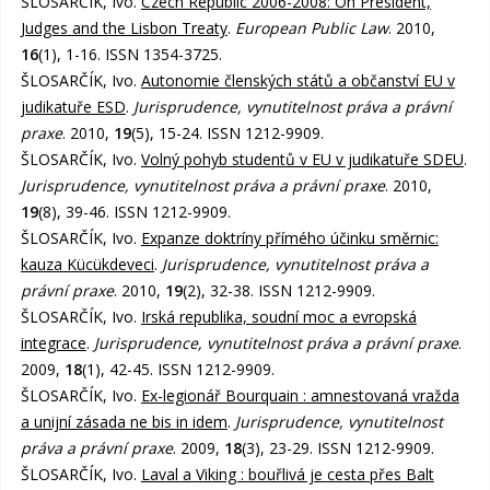
ŠLOSARČÍK, Ivo.
Czech Republic 2006-2008: On President,
Judges and the Lisbon Treaty
.
European Public Law
. 2010,
16
(1), 1-16. ISSN 1354-3725.
ŠLOSARČÍK, Ivo.
Autonomie členských států a občanství EU v
judikatuře ESD
.
Jurisprudence, vynutitelnost práva a právní
praxe
. 2010,
19
(5), 15-24. ISSN 1212-9909.
ŠLOSARČÍK, Ivo.
Volný pohyb studentů v EU v judikatuře SDEU
.
Jurisprudence, vynutitelnost práva a právní praxe
. 2010,
19
(8), 39-46. ISSN 1212-9909.
ŠLOSARČÍK, Ivo.
Expanze doktríny přímého účinku směrnic:
kauza Kücükdeveci
.
Jurisprudence, vynutitelnost práva a
právní praxe
. 2010,
19
(2), 32-38. ISSN 1212-9909.
ŠLOSARČÍK, Ivo.
Irská republika, soudní moc a evropská
integrace
.
Jurisprudence, vynutitelnost práva a právní praxe
.
2009,
18
(1), 42-45. ISSN 1212-9909.
ŠLOSARČÍK, Ivo.
Ex-legionář Bourquain : amnestovaná vražda
a unijní zásada ne bis in idem
.
Jurisprudence, vynutitelnost
práva a právní praxe
. 2009,
18
(3), 23-29. ISSN 1212-9909.
ŠLOSARČÍK, Ivo.
Laval a Viking : bouřlivá je cesta přes Balt