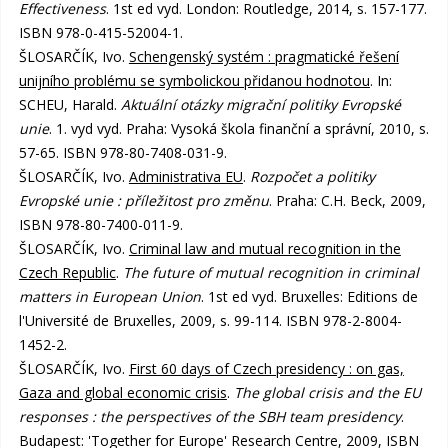
Effectiveness
. 1st ed vyd. London: Routledge, 2014, s. 157-177.
ISBN 978-0-415-52004-1.
ŠLOSARČÍK, Ivo.
Schengenský systém : pragmatické řešení
unijního problému se symbolickou přidanou hodnotou
. In:
SCHEU, Harald.
Aktuální otázky migrační politiky Evropské
unie
. 1. vyd vyd. Praha: Vysoká škola finanční a správní, 2010, s.
57-65. ISBN 978-80-7408-031-9.
ŠLOSARČÍK, Ivo.
Administrativa EU
.
Rozpočet a politiky
Evropské unie : příležitost pro změnu
. Praha: C.H. Beck, 2009,
ISBN 978-80-7400-011-9.
ŠLOSARČÍK, Ivo.
Criminal law and mutual recognition in the
Czech Republic
.
The future of mutual recognition in criminal
matters in European Union
. 1st ed vyd. Bruxelles: Editions de
l'Université de Bruxelles, 2009, s. 99-114. ISBN 978-2-8004-
1452-2.
ŠLOSARČÍK, Ivo.
First 60 days of Czech presidency : on gas,
Gaza and global economic crisis
.
The global crisis and the EU
responses : the perspectives of the SBH team presidency
.
Budapest: 'Together for Europe' Research Centre, 2009, ISBN