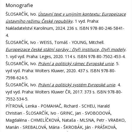
Monografie
ŠLOSARČÍK, Ivo.
Ústavní text v unijním kontextu: Europeizace
ústavního režimu České republiky
.
1 vyd. Praha:
Nakladatelství Karolinum, 2024. 236 s. ISBN 978-80-246-5841-
4.
ŠLOSARČÍK, Ivo - WEISS, Tomáš - YOUNG, Mitchell.
Europeizace české státní správy : čtyři instituce, čtyři modely
.
1. vyd vyd. Praha: Leges, 2020. 114 s. ISBN 978-80-7502-453-4.
ŠLOSARČÍK, Ivo.
Právní a politický rámec Evropské unie
.
5.
vyd vyd. Praha: Wolters Kluwer, 2020. 437 s. ISBN 978-80-
7598-624-5.
ŠLOSARČÍK, Ivo.
Právní a politický systém Evropské unie
.
4.
vyd vyd. Praha: Wolters Kluwer ČR, 2017. 373 s. ISBN 978-80-
7552-534-5.
PÍTROVÁ, Lenka - POMAHAČ, Richard - SCHEU, Harald
Christian - ŠLOSARČÍK, Ivo - GRINC, Jan - SVOBODOVÁ,
Magdaléna - CHMELÍČKOVÁ, Nataša - MLSNA, Petr - VRABKO,
Marián - SREBALOVÁ, Mária - ŠKROBÁK, Ján - PRÁŠKOVÁ,