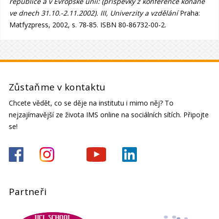
republice a v Evropské unii: (příspěvky z konference konané
ve dnech 31.10.-2.11.2002). III, Univerzity a vzdělání
Praha:
Matfyzpress, 2002, s. 78-85. ISBN 80-86732-00-2.
Zůstaňme v kontaktu
Chcete vědět, co se děje na institutu i mimo něj? To
nejzajímavější ze života IMS online na sociálních sítích. Připojte
se!
Partneři