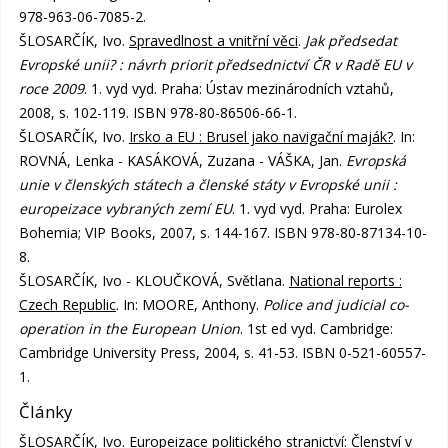
978-963-06-7085-2.
ŠLOSARČÍK, Ivo.
Spravedlnost a vnitřní věci
.
Jak předsedat
Evropské unii? : návrh priorit předsednictví ČR v Radě EU v
roce 2009
. 1. vyd vyd. Praha: Ústav mezinárodních vztahů,
2008, s. 102-119. ISBN 978-80-86506-66-1.
ŠLOSARČÍK, Ivo.
Irsko a EU : Brusel jako navigační maják?
. In:
ROVNÁ, Lenka - KASÁKOVÁ, Zuzana - VÁŠKA, Jan.
Evropská
unie v členských státech a členské státy v Evropské unii :
europeizace vybraných zemí EU
. 1. vyd vyd. Praha: Eurolex
Bohemia; VIP Books, 2007, s. 144-167. ISBN 978-80-87134-10-
8.
ŠLOSARČÍK, Ivo - KLOUČKOVÁ, Světlana.
National reports :
Czech Republic
. In: MOORE, Anthony.
Police and judicial co-
operation in the European Union
. 1st ed vyd. Cambridge:
Cambridge University Press, 2004, s. 41-53. ISBN 0-521-60557-
1.
Články
ŠLOSARČÍK, Ivo.
Europeizace politického stranictví: Členství v