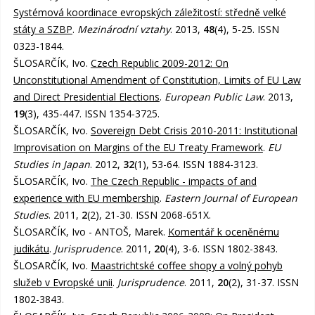
Systémová koordinace evropských záležitostí: středně velké
státy a SZBP
.
Mezinárodní vztahy
. 2013,
48
(4), 5-25. ISSN
0323-1844.
ŠLOSARČÍK, Ivo.
Czech Republic 2009-2012: On
Unconstitutional Amendment of Constitution, Limits of EU Law
and Direct Presidential Elections
.
European Public Law
. 2013,
19
(3), 435-447. ISSN 1354-3725.
ŠLOSARČÍK, Ivo.
Sovereign Debt Crisis 2010-2011: Institutional
Improvisation on Margins of the EU Treaty Framework
.
EU
Studies in Japan
. 2012,
32
(1), 53-64. ISSN 1884-3123.
ŠLOSARČÍK, Ivo.
The Czech Republic - impacts of and
experience with EU membership
.
Eastern Journal of European
Studies
. 2011,
2
(2), 21-30. ISSN 2068-651X.
ŠLOSARČÍK, Ivo - ANTOŠ, Marek.
Komentář k oceněnému
judikátu
.
Jurisprudence
. 2011,
20
(4), 3-6. ISSN 1802-3843.
ŠLOSARČÍK, Ivo.
Maastrichtské coffee shopy a volný pohyb
služeb v Evropské unii
.
Jurisprudence
. 2011,
20
(2), 31-37. ISSN
1802-3843.