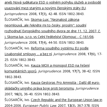
aneb Nová judikatura ESD o volném pohybu služeb a svobodě
usazování mezi starými a novými členskými státy EU
.
Jurisprudence
. 2008,
17
(3), 42-48. ISSN 1802-3843.
ŠLOSARČÍK, Ivo.
Skoma-Lux: "Neznalost zákona
neomlouvá...ale řekněte mi to česky, prosím": soudní
rozhodnutí Evropského soudního dvora ze dne 11. 12. 2007, č.
j. Skoma-lux, s.r.o. vs Celní ředitelství Olomouc - C-161/06
.
Jurisprudence
. 2008,
17
(4), 44-50. ISSN 1802-3843.
ŠLOSARČÍK, Ivo.
Reforma soudního systému EU podle
Lisabonské smlouvy ... a bez ní
.
Jurisprudence
. 2008,
17
(6), 17-
25. ISSN 1802-3843.
ŠLOSARČÍK, Ivo.
Kauza MOX a monopol ESD na řešení
komunitárních sporů
.
Jurisprudence
. 2008,
17
(7), 38-42. ISSN
1802-3843.
ŠLOSARČÍK, Ivo.
Kauza Gestoras Pro Amnistía : Další díl euro-
skládačky unijního práva boje proti terorismu
.
Jurisprudence
.
2007,
16
(3), 36-40. ISSN 1802-3843.
ŠLOSARČÍK, Ivo.
Czech Republic and the European Union law in
2004-2006
.
European Public Law
. 2007,
13
(3), 367-378. ISSN