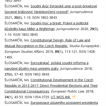
1802-3843.
ŠLOSARČÍK, Ivo.
Soudní dvůr Evropské unie a post-brexitové
Spojené království: Nedokončený rozvod?
.
Jurisprudence
.
2021,
30
(6), 1-10. ISSN 1802-3843.
ŠLOSARČÍK, Ivo.
Soudní moc a brexit: Právní a politické
důsledky kauz Miller a Wightman
.
Jurisprudence
. 2020,
29
(3),
1-10. ISSN 1802-3843.
ŠLOSARČÍK, Ivo.
Constitutional Design, Rule of Law and
Mutual Recognition in the Czech Republic
.
Studia Europejskie -
European Studies Affairs
. 2019,
89
(1), 113-121. ISSN 1428-
149X.
ŠLOSARČÍK, Ivo.
Eurozatykač, polská soudní reforma a
narušení důvěry mezi unijními státy
.
Jurisprudence
. 2018,
27
(6), 37-43. ISSN 1802-3843.
ŠLOSARČÍK, Ivo.
Constitutional Development in the Czech
Republic in 2013-2017: Direct Presidential Elections and Their
Constitutional Consequences
.
European Public Law
. 2018,
24
(1), 43-53. ISSN 1354-3725.
UT-WOS link
ŠLOSARČÍK, Ivo.
Europeizace ústavního postavení prezidenta