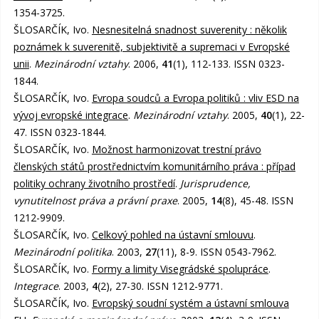
1354-3725.
ŠLOSARČÍK, Ivo.
Nesnesitelná snadnost suverenity : několik
poznámek k suverenitě, subjektivitě a supremaci v Evropské
unii
.
Mezinárodní vztahy
. 2006,
41
(1), 112-133. ISSN 0323-
1844.
ŠLOSARČÍK, Ivo.
Evropa soudců a Evropa politiků : vliv ESD na
vývoj evropské integrace
.
Mezinárodní vztahy
. 2005,
40
(1), 22-
47. ISSN 0323-1844.
ŠLOSARČÍK, Ivo.
Možnost harmonizovat trestní právo
členských států prostřednictvím komunitárního práva : případ
politiky ochrany životního prostředí
.
Jurisprudence,
vynutitelnost práva a právní praxe
. 2005,
14
(8), 45-48. ISSN
1212-9909.
ŠLOSARČÍK, Ivo.
Celkový pohled na ústavní smlouvu
.
Mezinárodní politika
. 2003,
27
(11), 8-9. ISSN 0543-7962.
ŠLOSARČÍK, Ivo.
Formy a limity Visegrádské spolupráce
.
Integrace
. 2003,
4
(2), 27-30. ISSN 1212-9771.
ŠLOSARČÍK, Ivo.
Evropský soudní systém a ústavní smlouva