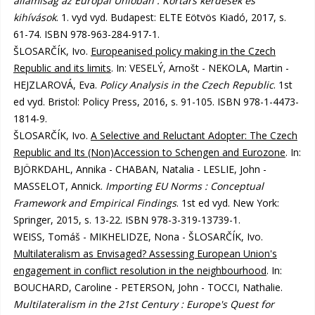
államiság az Európai Unióban : Kortárs kérdések és
kihívások
. 1. vyd vyd. Budapest: ELTE Eötvös Kiadó, 2017, s.
61-74. ISBN 978-963-284-917-1.
ŠLOSARČÍK, Ivo.
Europeanised policy making in the Czech
Republic and its limits
. In: VESELÝ, Arnošt - NEKOLA, Martin -
HEJZLAROVÁ, Eva.
Policy Analysis in the Czech Republic
. 1st
ed vyd. Bristol: Policy Press, 2016, s. 91-105. ISBN 978-1-4473-
1814-9.
ŠLOSARČÍK, Ivo.
A Selective and Reluctant Adopter: The Czech
Republic and Its (Non)Accession to Schengen and Eurozone
. In:
BJÖRKDAHL, Annika - CHABAN, Natalia - LESLIE, John -
MASSELOT, Annick.
Importing EU Norms : Conceptual
Framework and Empirical Findings
. 1st ed vyd. New York:
Springer, 2015, s. 13-22. ISBN 978-3-319-13739-1.
WEISS, Tomáš - MIKHELIDZE, Nona - ŠLOSARČÍK, Ivo.
Multilateralism as Envisaged? Assessing European Union's
engagement in conflict resolution in the neighbourhood
. In:
BOUCHARD, Caroline - PETERSON, John - TOCCI, Nathalie.
Multilateralism in the 21st Century : Europe's Quest for