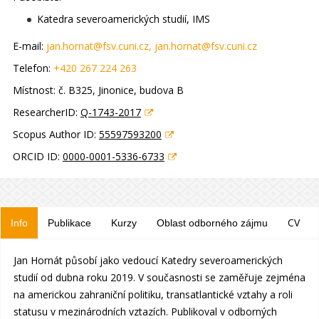
Katedra severoamerických studií, IMS
E-mail:
jan.hornat@fsv.cuni.cz
, jan.hornat@fsv.cuni.cz
Telefon:
+420 267 224 263
Místnost:
č. B325, Jinonice, budova B
ResearcherID:
Q-1743-2017
Scopus Author ID:
55597593200
ORCID ID:
0000-0001-5336-6733
CV
Info
Publikace
Kurzy
Oblast odborného zájmu
Jan Hornát působí jako vedoucí Katedry severoamerických
studií od dubna roku 2019. V současnosti se zaměřuje zejména
na americkou zahraniční politiku, transatlantické vztahy a roli
statusu v mezinárodních vztazích. Publikoval v odborných