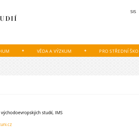
SIS
DIUM
VĚDA A VÝZKUM
PRO STŘEDNÍ ŠKO
 východoevropských studií, IMS
uni.cz