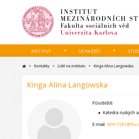
INSTITUT
UCHAZEČI
STU
Kontakty
Lidé na institutu
Kinga Alina Langowska
Kinga Alina Langowska
Působiště:
Katedra ruských a
E-mail:
49417281@fsv.c