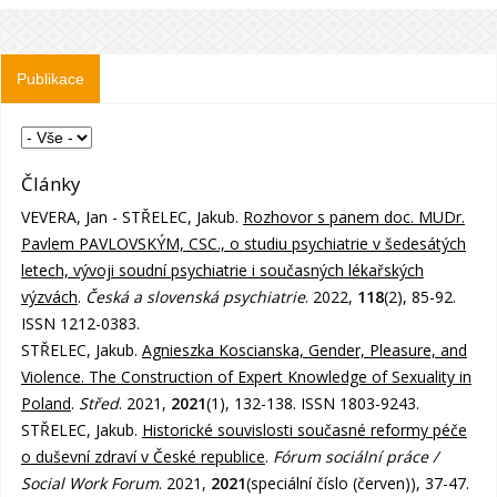
Publikace
Články
VEVERA, Jan - STŘELEC, Jakub.
Rozhovor s panem doc. MUDr.
Pavlem PAVLOVSKÝM, CSC., o studiu psychiatrie v šedesátých
letech, vývoji soudní psychiatrie i současných lékařských
výzvách
.
Česká a slovenská psychiatrie
. 2022,
118
(2), 85-92.
ISSN 1212-0383.
STŘELEC, Jakub.
Agnieszka Koscianska, Gender, Pleasure, and
Violence. The Construction of Expert Knowledge of Sexuality in
Poland
.
Střed
. 2021,
2021
(1), 132-138. ISSN 1803-9243.
STŘELEC, Jakub.
Historické souvislosti současné reformy péče
o duševní zdraví v České republice
.
Fórum sociální práce /
Social Work Forum
. 2021,
2021
(speciální číslo (červen)), 37-47.