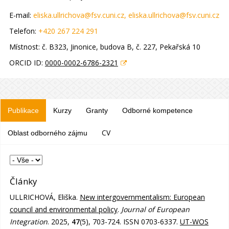
E-mail:
eliska.ullrichova@fsv.cuni.cz
, eliska.ullrichova@fsv.cuni.cz
Telefon:
+420 267 224 291
Místnost:
č. B323, Jinonice, budova B
, č. 227, Pekařská 10
ORCID ID:
0000-0002-6786-2321
Publikace
Kurzy
Granty
Odborné kompetence
CV
Oblast odborného zájmu
Články
ULLRICHOVÁ, Eliška.
New intergovernmentalism: European
council and environmental policy
.
Journal of European
Integration
. 2025,
47
(5), 703-724. ISSN 0703-6337.
UT-WOS