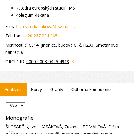
Katedra evropských studií, IMS
Kolegium děkana
E-mail:
zuzana.kasakova@fsv.cuni.cz
Telefon:
+420 267 224 265
Místnost:
č. C314, Jinonice, budova C
, č. H203, Smetanovo
nábřeží 6
ORCID ID:
0000-0003-0429-4918
Publikace
Kurzy
Granty
Odborné kompetence
Monografie
ŠLOSARČÍK, Ivo - KASÁKOVÁ, Zuzana - TOMALOVÁ, Eliška -
VÁŠKA, Jan - WEISS, Tomáš.
Instituce Evropské unie a