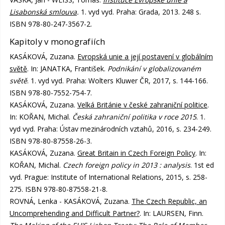
Lisabonská smlouva
.
1. vyd vyd. Praha: Grada, 2013. 248 s.
ISBN 978-80-247-3567-2.
Kapitoly v monografiích
KASÁKOVÁ, Zuzana.
Evropská unie a její postavení v globálním
světě
. In: JANATKA, František.
Podnikání v globalizovaném
světě
. 1. vyd vyd. Praha: Wolters Kluwer ČR, 2017, s. 144-166.
ISBN 978-80-7552-754-7.
KASÁKOVÁ, Zuzana.
Velká Británie v české zahraniční politice
.
In: KOŘAN, Michal.
Česká zahraniční politika v roce 2015
. 1.
vyd vyd. Praha: Ústav mezinárodních vztahů, 2016, s. 234-249.
ISBN 978-80-87558-26-3.
KASÁKOVÁ, Zuzana.
Great Britain in Czech Foreign Policy
. In:
KOŘAN, Michal.
Czech foreign policy in 2013 : analysis
. 1st ed
vyd. Prague: Institute of International Relations, 2015, s. 258-
275. ISBN 978-80-87558-21-8.
ROVNÁ, Lenka - KASÁKOVÁ, Zuzana.
The Czech Republic, an
Uncomprehending and Difficult Partner?
. In: LAURSEN, Finn.