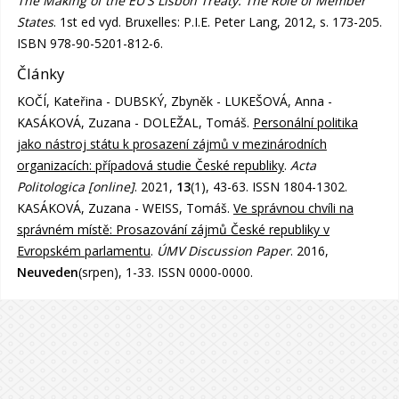
The Making of the EU'S Lisbon Treaty: The Role of Member
States
. 1st ed vyd. Bruxelles: P.I.E. Peter Lang, 2012, s. 173-205.
ISBN 978-90-5201-812-6.
Články
KOČÍ, Kateřina - DUBSKÝ, Zbyněk - LUKEŠOVÁ, Anna -
KASÁKOVÁ, Zuzana - DOLEŽAL, Tomáš.
Personální politika
jako nástroj státu k prosazení zájmů v mezinárodních
organizacích: případová studie České republiky
.
Acta
Politologica [online]
. 2021,
13
(1), 43-63. ISSN 1804-1302.
KASÁKOVÁ, Zuzana - WEISS, Tomáš.
Ve správnou chvíli na
správném místě: Prosazování zájmů České republiky v
Evropském parlamentu
.
ÚMV Discussion Paper
. 2016,
Neuveden
(srpen), 1-33. ISSN 0000-0000.