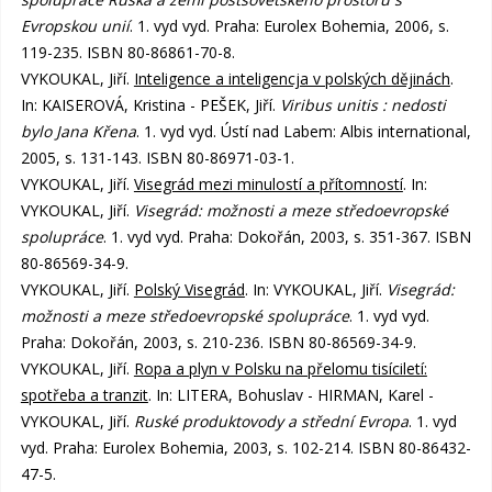
Evropskou unií
. 1. vyd vyd. Praha: Eurolex Bohemia, 2006, s.
119-235. ISBN 80-86861-70-8.
VYKOUKAL, Jiří.
Inteligence a inteligencja v polských dějinách
.
In: KAISEROVÁ, Kristina - PEŠEK, Jiří.
Viribus unitis : nedosti
bylo Jana Křena
. 1. vyd vyd. Ústí nad Labem: Albis international,
2005, s. 131-143. ISBN 80-86971-03-1.
VYKOUKAL, Jiří.
Visegrád mezi minulostí a přítomností
. In:
VYKOUKAL, Jiří.
Visegrád: možnosti a meze středoevropské
spolupráce
. 1. vyd vyd. Praha: Dokořán, 2003, s. 351-367. ISBN
80-86569-34-9.
VYKOUKAL, Jiří.
Polský Visegrád
. In: VYKOUKAL, Jiří.
Visegrád:
možnosti a meze středoevropské spolupráce
. 1. vyd vyd.
Praha: Dokořán, 2003, s. 210-236. ISBN 80-86569-34-9.
VYKOUKAL, Jiří.
Ropa a plyn v Polsku na přelomu tisíciletí:
spotřeba a tranzit
. In: LITERA, Bohuslav - HIRMAN, Karel -
VYKOUKAL, Jiří.
Ruské produktovody a střední Evropa
. 1. vyd
vyd. Praha: Eurolex Bohemia, 2003, s. 102-214. ISBN 80-86432-
47-5.