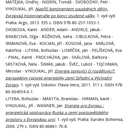
MATĚJKA, Ondřej - NIGRIN, Tomáš - SVOBODNÝ, Petr -
VYKOUKAL, Jiří.
Napříč kontinentem soudobých dějin.
Evropská historiografie po konci studené války
.
1. vyd vyd.
Praha: Argo, 2013. 335 s. ISBN 978-80-257-1053-1.
SVOBODA, Karel - ANDER, Adam - ANDRLE, Jakub -
BRABCOVÁ, Olga - BŮŽKOVÁ, Iveta - CIBULKOVÁ, Petra -
IRMANOVÁ, Eva - KOCIAN, Jiří - KOSOVÁ, Jana - KRÁLOVÁ,
Kateřina - LITERA, Bohuslav - LOMÍČEK, Jan - PELÍŠKOVÁ, Eva
- PIKAL, Kamil - PROCHÁZKA, Jan - SKÁLOVÁ, Barbora -
SRSTKOVÁ, Nela - ŠIMÁK, Jakub - ŠVEC, Luboš - TEJCHMAN,
Miroslav - VYKOUKAL, Jiří.
Energie spojující či rozdělující?:
perspektivy rozvoje energetiky zemí Střední a Východní
Evropy
.
1. vyd vyd. Sokolov: Flavia Viera, 2011. 311 s. ISBN 978-
80-904954-0-1.
LITERA, Bohuslav - MAKYTA, Branislav - HIRMAN, karel -
VYKOUKAL, Jiří - WANNER, Jan.
Energie pro Evropu :
energetická spolupráce Ruska a zemí postsovětského
prostoru s Evropskou unií
.
1. vyd vyd. Praha: Eurolex Bohemia,
2006. 279 s. ISBN 80-86861-70-8.