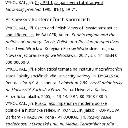
VYKOUKAL, Jiří.
Czy PRL byla panstvem totalitarnym?
.
Slovanský přehled
. 1995,
81
(1), 69-71.
Příspěvky v konferenčních sbornících
VYKOUKAL, Jiří.
Czech and Polish Views of Russia: similarities
and differences
. In: BALCER, Adam.
Putin´s regime and the
politics of memory: Czech, Polish and Russian perspectives
1st ed vyd. Wrocław: Kolegium Europy Wschodniej im. Jana
Nowaka-Jeziorańskiego we Wrocławiu, 2021, s. 6-14. ISBN 0-
000-00000-0.
VYKOUKAL, Jiří.
Polonistická témata na Institutu mezinárodních
studií Fakulty sociálních věd Univerzity Karlovy
. In: DYBALSKA,
Renata - PAJĄK, Aleksandra.
Kolokvium k 80. výročí polonistiky
na Univerzitě Karlově v Praze
Praha: Univerzita Karlova,
Filozofická fakulta, 2005, s. 13-14. ISBN 80-7308-088-5.
VYKOUKAL, Jiří.
Rusko jako impérium v moderní polské
politické a historické reflexi
. In: KONČELÍK, Jakub - KÖPPLOVÁ,
Barbara - PRÁZOVÁ, Irena - VYKOUKAL, Jiří.
Rozvoj české
společnosti v Evropské unii. III, Média. Teritoriální studia
1.