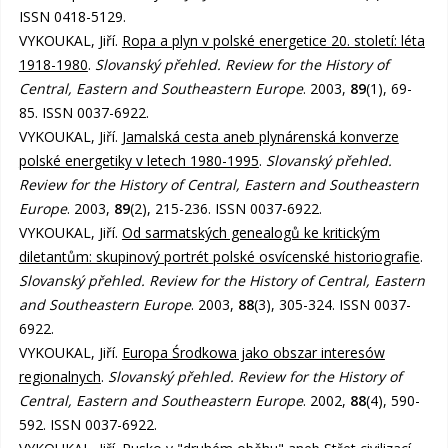
ISSN 0418-5129.
VYKOUKAL, Jiří.
Ropa a plyn v polské energetice 20. století: léta
1918-1980
.
Slovanský přehled. Review for the History of
Central, Eastern and Southeastern Europe
. 2003,
89
(1), 69-
85. ISSN 0037-6922.
VYKOUKAL, Jiří.
Jamalská cesta aneb plynárenská konverze
polské energetiky v letech 1980-1995
.
Slovanský přehled.
Review for the History of Central, Eastern and Southeastern
Europe
. 2003,
89
(2), 215-236. ISSN 0037-6922.
VYKOUKAL, Jiří.
Od sarmatských genealogů ke kritickým
diletantům: skupinový portrét polské osvícenské historiografie
.
Slovanský přehled. Review for the History of Central, Eastern
and Southeastern Europe
. 2003,
88
(3), 305-324. ISSN 0037-
6922.
VYKOUKAL, Jiří.
Europa Środkowa jako obszar interesów
regionalnych
.
Slovanský přehled. Review for the History of
Central, Eastern and Southeastern Europe
. 2002,
88
(4), 590-
592. ISSN 0037-6922.