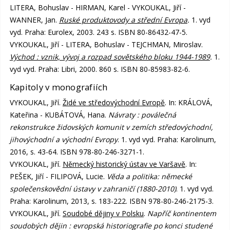
LITERA, Bohuslav - HIRMAN, Karel - VYKOUKAL, Jiří -
WANNER, Jan.
Ruské produktovody a střední Evropa
.
1. vyd
vyd. Praha: Eurolex, 2003. 243 s. ISBN 80-86432-47-5.
VYKOUKAL, Jiří - LITERA, Bohuslav - TEJCHMAN, Miroslav.
Východ : vznik, vývoj a rozpad sovětského bloku 1944-1989
.
1.
vyd vyd. Praha: Libri, 2000. 860 s. ISBN 80-85983-82-6.
Kapitoly v monografiích
VYKOUKAL, Jiří.
Židé ve středovýchodní Evropě
. In: KRÁLOVÁ,
Kateřina - KUBÁTOVÁ, Hana.
Návraty : poválečná
rekonstrukce židovských komunit v zemích středovýchodní,
jihovýchodní a východní Evropy
. 1. vyd vyd. Praha: Karolinum,
2016, s. 43-64. ISBN 978-80-246-3271-1.
VYKOUKAL, Jiří.
Německý historický ústav ve Varšavě
. In:
PEŠEK, Jiří - FILIPOVÁ, Lucie.
Věda a politika: německé
společenskovědní ústavy v zahraničí (1880-2010)
. 1. vyd vyd.
Praha: Karolinum, 2013, s. 183-222. ISBN 978-80-246-2175-3.
VYKOUKAL, Jiří.
Soudobé dějiny v Polsku
.
Napříč kontinentem
soudobých dějin : evropská historiografie po konci studené