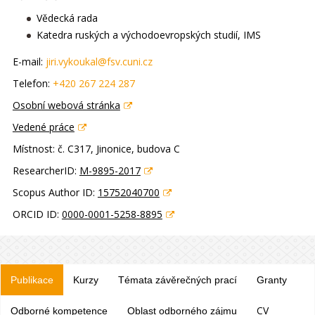
Vědecká rada
Katedra ruských a východoevropských studií, IMS
E-mail:
jiri.vykoukal@fsv.cuni.cz
Telefon:
+420 267 224 287
Osobní webová stránka
Vedené práce
Místnost:
č. C317, Jinonice, budova C
ResearcherID:
M-9895-2017
Scopus Author ID:
15752040700
ORCID ID:
0000-0001-5258-8895
Publikace
Kurzy
Témata závěrečných prací
Granty
CV
Odborné kompetence
Oblast odborného zájmu