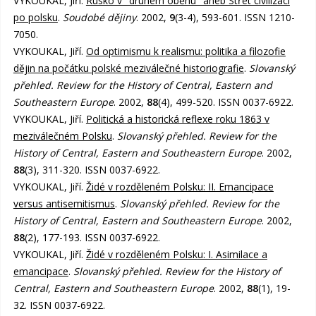
VYKOUKAL, Jiří.
Rusko v "druhém oběhu" aneb Střet civilizací
po polsku
.
Soudobé dějiny
. 2002,
9
(3-4), 593-601. ISSN 1210-
7050.
VYKOUKAL, Jiří.
Od optimismu k realismu: politika a filozofie
dějin na počátku polské meziválečné historiografie
.
Slovanský
přehled. Review for the History of Central, Eastern and
Southeastern Europe
. 2002,
88
(4), 499-520. ISSN 0037-6922.
VYKOUKAL, Jiří.
Politická a historická reflexe roku 1863 v
meziválečném Polsku
.
Slovanský přehled. Review for the
History of Central, Eastern and Southeastern Europe
. 2002,
88
(3), 311-320. ISSN 0037-6922.
VYKOUKAL, Jiří.
Židé v rozděleném Polsku: II. Emancipace
versus antisemitismus
.
Slovanský přehled. Review for the
History of Central, Eastern and Southeastern Europe
. 2002,
88
(2), 177-193. ISSN 0037-6922.
VYKOUKAL, Jiří.
Židé v rozděleném Polsku: I. Asimilace a
emancipace
.
Slovanský přehled. Review for the History of
Central, Eastern and Southeastern Europe
. 2002,
88
(1), 19-
32. ISSN 0037-6922.