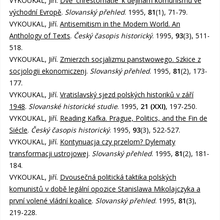
VYKOUKAL, Jiří.
Dvě 'chrestomatie' k dějinám komunismu ve
východní Evropě
.
Slovanský přehled
. 1995,
81
(1), 71-79.
VYKOUKAL, Jiří.
Antisemitism in the Modern World. An
Anthology of Texts
.
Český časopis historický
. 1995,
93
(3), 511-
518.
VYKOUKAL, Jiří.
Zmierzch socjalizmu panstwowego. Szkice z
socjologii ekonomiczenj
.
Slovanský přehled
. 1995,
81
(2), 173-
177.
VYKOUKAL, Jiří.
Vratislavský sjezd polských historiků v září
1948
.
Slovanské historické studie
. 1995,
21 (XXI)
, 197-250.
VYKOUKAL, Jiří.
Reading Kafka. Prague, Politics, and the Fin de
Siécle
.
Český časopis historický
. 1995,
93
(3), 522-527.
VYKOUKAL, Jiří.
Kontynuacja czy przelom? Dylematy
transformacji ustrojowej
.
Slovanský přehled
. 1995,
81
(2), 181-
184.
VYKOUKAL, Jiří.
Dvousečná politická taktika polských
komunistů v době legální opozice Stanislawa Mikolajczyka a
první volené vládní koalice
.
Slovanský přehled
. 1995,
81
(3),
219-228.