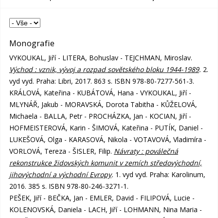
Monografie
VYKOUKAL, Jiří - LITERA, Bohuslav - TEJCHMAN, Miroslav.
Východ : vznik, vývoj a rozpad sovětského bloku 1944-1989
.
2.
vyd vyd. Praha: Libri, 2017. 863 s. ISBN 978-80-7277-561-3.
KRÁLOVÁ, Kateřina - KUBÁTOVÁ, Hana - VYKOUKAL, Jiří -
MLYNÁŘ, Jakub - MORAVSKÁ, Dorota Tabitha - KŮŽELOVÁ,
Michaela - BALLA, Petr - PROCHÁZKA, Jan - KOCIAN, Jiří -
HOFMEISTEROVÁ, Karin - ŠIMOVÁ, Kateřina - PUTÍK, Daniel -
LUKEŠOVÁ, Olga - KARASOVÁ, Nikola - VOTAVOVÁ, Vladimíra -
VORLOVÁ, Tereza - ŠISLER, Filip.
Návraty : poválečná
rekonstrukce židovských komunit v zemích středovýchodní,
jihovýchodní a východní Evropy
.
1. vyd vyd. Praha: Karolinum,
2016. 385 s. ISBN 978-80-246-3271-1.
PEŠEK, Jiří - BEČKA, Jan - EMLER, David - FILIPOVÁ, Lucie -
KOLENOVSKÁ, Daniela - LACH, Jiří - LOHMANN, Nina Maria -