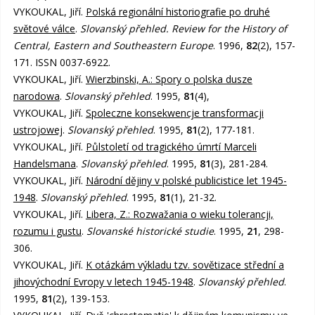
VYKOUKAL, Jiří.
Polská regionální historiografie po druhé
světové válce
.
Slovanský přehled. Review for the History of
Central, Eastern and Southeastern Europe
. 1996,
82
(2), 157-
171. ISSN 0037-6922.
VYKOUKAL, Jiří.
Wierzbinski, A.: Spory o polska dusze
narodowa
.
Slovanský přehled
. 1995,
81
(4),
VYKOUKAL, Jiří.
Spoleczne konsekwencje transformacji
ustrojowej
.
Slovanský přehled
. 1995,
81
(2), 177-181.
VYKOUKAL, Jiří.
Půlstoletí od tragického úmrtí Marceli
Handelsmana
.
Slovanský přehled
. 1995,
81
(3), 281-284.
VYKOUKAL, Jiří.
Národní dějiny v polské publicistice let 1945-
1948
.
Slovanský přehled
. 1995,
81
(1), 21-32.
VYKOUKAL, Jiří.
Libera, Z.: Rozwažania o wieku tolerancji,
rozumu i gustu
.
Slovanské historické studie
. 1995,
21
, 298-
306.
VYKOUKAL, Jiří.
K otázkám výkladu tzv. sovětizace střední a
jihovýchodní Evropy v letech 1945-1948
.
Slovanský přehled
.
1995,
81
(2), 139-153.