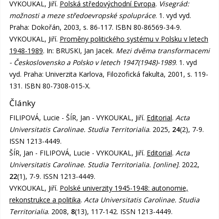
VYKOUKAL, Jiří.
Polská středovýchodní Evropa
.
Visegrád:
možnosti a meze středoevropské spolupráce
. 1. vyd vyd.
Praha: Dokořán, 2003, s. 86-117. ISBN 80-86569-34-9.
VYKOUKAL, Jiří.
Proměny politického systému v Polsku v letech
1948-1989
. In: BRUSKI, Jan Jacek.
Mezi dvěma transformacemi
- Československo a Polsko v letech 1947(1948)-1989
. 1. vyd
vyd. Praha: Univerzita Karlova, Filozofická fakulta, 2001, s. 119-
131. ISBN 80-7308-015-X.
Články
FILIPOVÁ, Lucie - ŠÍR, Jan - VYKOUKAL, Jiří.
Editorial
.
Acta
Universitatis Carolinae. Studia Territorialia
. 2025,
24
(2), 7-9.
ISSN 1213-4449.
ŠÍR, Jan - FILIPOVÁ, Lucie - VYKOUKAL, Jiří.
Editorial
.
Acta
Universitatis Carolinae. Studia Territorialia. [online]
. 2022,
22
(1), 7-9. ISSN 1213-4449.
VYKOUKAL, Jiří.
Polské univerzity 1945-1948: autonomie,
rekonstrukce a politika
.
Acta Universitatis Carolinae. Studia
Territorialia
. 2008,
8
(13), 117-142. ISSN 1213-4449.