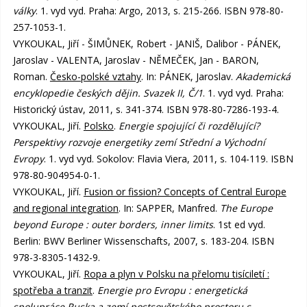
války
. 1. vyd vyd. Praha: Argo, 2013, s. 215-266. ISBN 978-80-
257-1053-1.
VYKOUKAL, Jiří - ŠIMŮNEK, Robert - JANIŠ, Dalibor - PÁNEK,
Jaroslav - VALENTA, Jaroslav - NĚMEČEK, Jan - BARON,
Roman.
Česko-polské vztahy
. In: PÁNEK, Jaroslav.
Akademická
encyklopedie českých dějin. Svazek II, Č/1
. 1. vyd vyd. Praha:
Historický ústav, 2011, s. 341-374. ISBN 978-80-7286-193-4.
VYKOUKAL, Jiří.
Polsko
.
Energie spojující či rozdělující?
Perspektivy rozvoje energetiky zemí Střední a Východní
Evropy
. 1. vyd vyd. Sokolov: Flavia Viera, 2011, s. 104-119. ISBN
978-80-904954-0-1.
VYKOUKAL, Jiří.
Fusion or fission? Concepts of Central Europe
and regional integration
. In: SAPPER, Manfred.
The Europe
beyond Europe : outer borders, inner limits
. 1st ed vyd.
Berlin: BWV Berliner Wissenschafts, 2007, s. 183-204. ISBN
978-3-8305-1432-9.
VYKOUKAL, Jiří.
Ropa a plyn v Polsku na přelomu tisíciletí :
spotřeba a tranzit
.
Energie pro Evropu : energetická
spolupráce Ruska a zemí postsovětského prostoru s