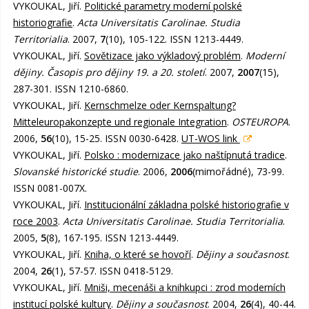
VYKOUKAL, Jiří.
Politické parametry moderní polské
historiografie
.
Acta Universitatis Carolinae. Studia
Territorialia
. 2007,
7
(10), 105-122. ISSN 1213-4449.
VYKOUKAL, Jiří.
Sovětizace jako výkladový problém
.
Moderní
dějiny. Časopis pro dějiny 19. a 20. století
. 2007,
2007
(15),
287-301. ISSN 1210-6860.
VYKOUKAL, Jiří.
Kernschmelze oder Kernspaltung?
Mitteleuropakonzepte und regionale Integration
.
OSTEUROPA
.
2006,
56
(10), 15-25. ISSN 0030-6428.
UT-WOS link
VYKOUKAL, Jiří.
Polsko : modernizace jako naštípnutá tradice
.
Slovanské historické studie
. 2006,
2006
(mimořádné), 73-99.
ISSN 0081-007X.
VYKOUKAL, Jiří.
Institucionální základna polské historiografie v
roce 2003
.
Acta Universitatis Carolinae. Studia Territorialia
.
2005,
5
(8), 167-195. ISSN 1213-4449.
VYKOUKAL, Jiří.
Kniha, o které se hovoří
.
Dějiny a současnost
.
2004,
26
(1), 57-57. ISSN 0418-5129.
VYKOUKAL, Jiří.
Mniši, mecenáši a knihkupci : zrod moderních
institucí polské kultury
.
Dějiny a současnost
. 2004,
26
(4), 40-44.