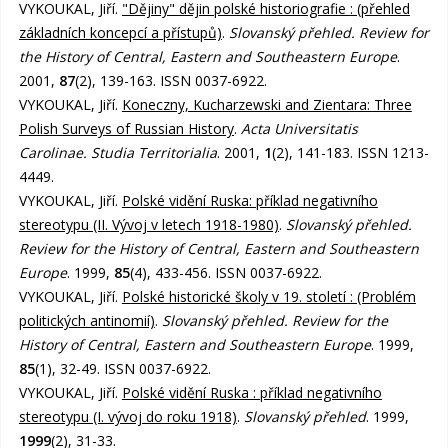
VYKOUKAL, Jiří.
"Dějiny" dějin polské historiografie : (přehled
základních koncepcí a přístupů)
.
Slovanský přehled. Review for
the History of Central, Eastern and Southeastern Europe
.
2001,
87
(2), 139-163. ISSN 0037-6922.
VYKOUKAL, Jiří.
Koneczny, Kucharzewski and Zientara: Three
Polish Surveys of Russian History
.
Acta Universitatis
Carolinae. Studia Territorialia
. 2001,
1
(2), 141-183. ISSN 1213-
4449.
VYKOUKAL, Jiří.
Polské vidění Ruska: příklad negativního
stereotypu (II. Vývoj v letech 1918-1980)
.
Slovanský přehled.
Review for the History of Central, Eastern and Southeastern
Europe
. 1999,
85
(4), 433-456. ISSN 0037-6922.
VYKOUKAL, Jiří.
Polské historické školy v 19. století : (Problém
politických antinomií)
.
Slovanský přehled. Review for the
History of Central, Eastern and Southeastern Europe
. 1999,
85
(1), 32-49. ISSN 0037-6922.
VYKOUKAL, Jiří.
Polské vidění Ruska : příklad negativního
stereotypu (I. vývoj do roku 1918)
.
Slovanský přehled
. 1999,
1999
(2), 31-33.