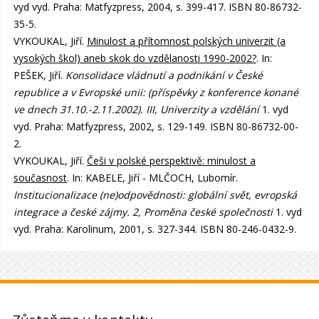
vyd vyd. Praha: Matfyzpress, 2004, s. 399-417. ISBN 80-86732-
35-5.
VYKOUKAL, Jiří.
Minulost a přítomnost polských univerzit (a
vysokých škol) aneb skok do vzdělanosti 1990-2002?
. In:
PEŠEK, Jiří.
Konsolidace vládnutí a podnikání v České
republice a v Evropské unii: (příspěvky z konference konané
ve dnech 31.10.-2.11.2002). III, Univerzity a vzdělání
1. vyd
vyd. Praha: Matfyzpress, 2002, s. 129-149. ISBN 80-86732-00-
2.
VYKOUKAL, Jiří.
Češi v polské perspektivě: minulost a
současnost
. In: KABELE, Jiří - MLČOCH, Lubomír.
Institucionalizace (ne)odpovědnosti: globální svět, evropská
integrace a české zájmy. 2, Proměna české společnosti
1. vyd
vyd. Praha: Karolinum, 2001, s. 327-344. ISBN 80-246-0432-9.