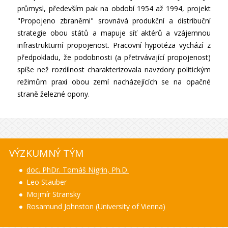
průmysl, především pak na období 1954 až 1994, projekt
"Propojeno zbraněmi" srovnává produkční a distribuční
strategie obou států a mapuje síť aktérů a vzájemnou
infrastrukturní propojenost. Pracovní hypotéza vychází z
předpokladu, že podobnosti (a přetrvávající propojenost)
spíše než rozdílnost charakterizovala navzdory politickým
režimům praxi obou zemí nacházejících se na opačné
straně železné opony.
VÝZKUMNÝ TÝM
doc. PhDr. Tomáš Nigrin, Ph.D.
Leo Stauber
Mojmír Stransky
Rosamund Johnston (University of Vienna)