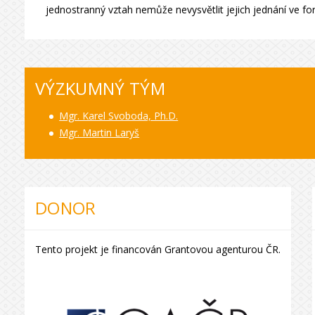
jednostranný vztah nemůže nevysvětlit jejich jednání ve for
VÝZKUMNÝ TÝM
Mgr. Karel Svoboda, Ph.D.
Mgr. Martin Laryš
DONOR
Tento projekt je financován Grantovou agenturou ČR.