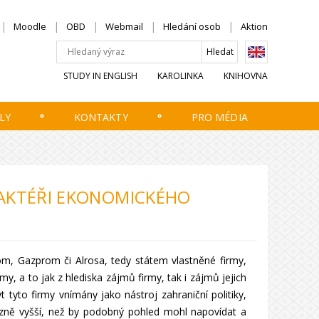
Moodle
OBD
Webmail
Hledání osob
Aktion
STUDY IN ENGLISH
KAROLINKA
KNIHOVNA
LY
KONTAKTY
PRO MÉDIA
 AKTÉŘI EKONOMICKÉHO
om, Gazprom či Alrosa, tedy státem vlastněné firmy,
ájmy, a to jak z hlediska zájmů firmy, tak i zájmů jejich
 tyto firmy vnímány jako nástroj zahraniční politiky,
razně vyšší, než by podobný pohled mohl napovídat a