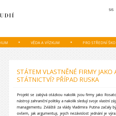
SIS
DIUM
VĚDA A VÝZKUM
PRO STŘEDNÍ ŠKO
STÁTEM VLASTNĚNÉ FIRMY JAKO
STÁTNICTVÍ? PŘÍPAD RUSKA
Projekt se zabývá otázkou nakolik jsou firmy jako Rosat
nástroji zahraniční politiky a nakolik sledují svoje vlastní z
managementu. Zvláště za vlády Vladimira Putina začaly být
ovšem, jak argumentuji, jejich nezávislost jednání je vý