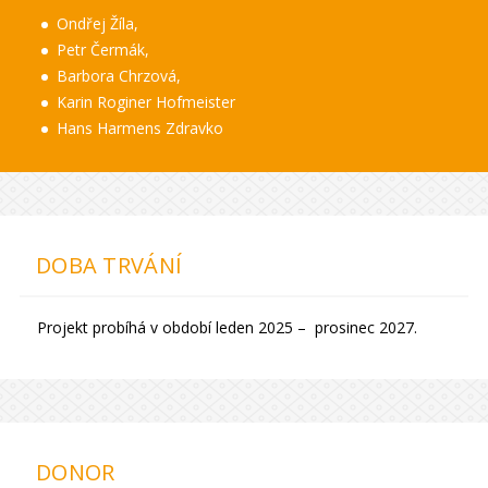
Ondřej Žíla,
Petr Čermák,
Barbora Chrzová,
Karin Roginer Hofmeister
Hans Harmens Zdravko
DOBA TRVÁNÍ
Projekt probíhá v období leden 2025 – prosinec 2027.
DONOR