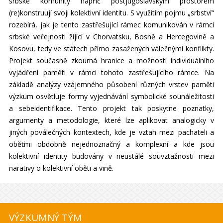
srbské komunity napříč postjugoslávským prostorem
(re)konstruují svoji kolektivní identitu. S využitím pojmu „srbství“
rozebírá, jak je tento zastřešující rámec komunikován v rámci
srbské veřejnosti žijící v Chorvatsku, Bosně a Hercegovině a
Kosovu, tedy ve státech přímo zasažených válečnými konflikty.
Projekt současně zkoumá hranice a možnosti individuálního
vyjádření paměti v rámci tohoto zastřešujícího rámce. Na
základě analýzy vzájemného působení různých vrstev paměti
výzkum osvětluje formy vyjednávání symbolické sounáležitosti
a sebeidentifikace. Tento projekt tak poskytne poznatky,
argumenty a metodologie, které lze aplikovat analogicky v
jiných poválečných kontextech, kde je vztah mezi pachateli a
oběťmi obdobně nejednoznačný a komplexní a kde jsou
kolektivní identity budovány v neustálé souvztažnosti mezi
narativy o kolektivní oběti a vině.
VÝZKUMNÝ TÝM