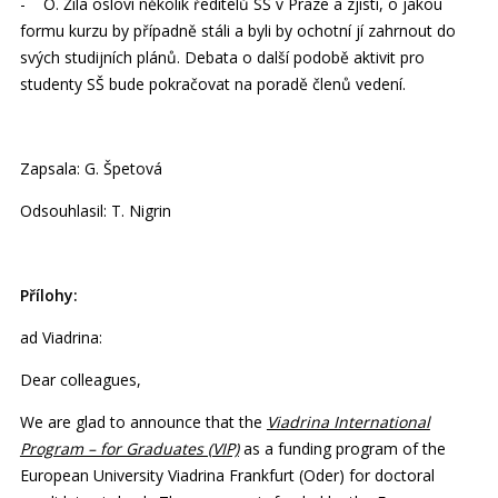
- O. Žíla osloví několik ředitelů SŠ v Praze a zjistí, o jakou
formu kurzu by případně stáli a byli by ochotní jí zahrnout do
svých studijních plánů. Debata o další podobě aktivit pro
studenty SŠ bude pokračovat na poradě členů vedení.
Zapsala: G. Špetová
Odsouhlasil: T. Nigrin
Přílohy:
ad Viadrina:
Dear colleagues,
We are glad to announce that the
Viadrina International
Program – for Graduates (VIP)
as a funding program of the
European University Viadrina Frankfurt (Oder) for doctoral