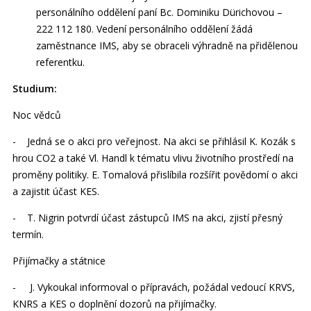
personálního oddělení paní Bc. Dominiku Dürichovou –
222 112 180. Vedení personálního oddělení žádá
zaměstnance IMS, aby se obraceli výhradně na přidělenou
referentku.
Studium:
Noc vědců
- Jedná se o akci pro veřejnost. Na akci se přihlásil K. Kozák s
hrou CO2 a také Vl. Handl k tématu vlivu životního prostředí na
proměny politiky. E. Tomalová přislíbila rozšířit povědomí o akci
a zajistit účast KES.
- T. Nigrin potvrdí účast zástupců IMS na akci, zjistí přesný
termín.
Přijímačky a státnice
- J. Vykoukal informoval o přípravách, požádal vedoucí KRVS,
KNRS a KES o doplnění dozorů na přijímačky.