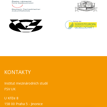
KONTAKTY
Institut mezinárodních studií
FSV UK
U Kříže 8
158 00 Praha 5 - Jinonice