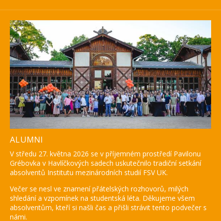
ALUMNI
V středu 27. května 2026 se v příjemném prostředí Pavilonu
Grébovka v Havlíčkových sadech uskutečnilo tradiční setkání
absolventů Institutu mezinárodních studií FSV UK.
Večer se nesl ve znamení přátelských rozhovorů, milých
shledání a vzpomínek na studentská léta. Děkujeme všem
absolventům, kteří si našli čas a přišli strávit tento podvečer s
námi.