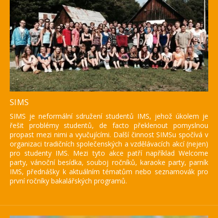
SIMS
SIMS je neformální sdružení studentů IMS, jehož úkolem je
řešit problémy studentů, de facto překlenout pomyslnou
propast mezi nimi a vyučujícími. Další činnost SIMSu spočívá v
Institut mezinárodních studií
organizaci tradičních společenských a vzdělávacích akcí (nejen)
FSV UK
pro studenty IMS. Mezi tyto akce patří například Welcome
party, vánoční besídka, souboj ročníků, karaoke party, parník
IMS, přednášky k aktuálním tématům nebo seznamovák pro
první ročníky bakalářských programů.
Více informací naleznete zde