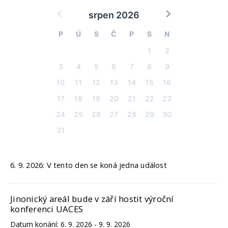
srpen 2026
P
Ú
S
Č
P
S
N
1
2
3
4
5
6
7
8
9
10
11
12
13
14
15
16
17
18
19
20
21
22
23
24
25
26
27
28
29
30
31
6. 9. 2026: V tento den se koná jedna událost
Jinonický areál bude v září hostit výroční
konferenci UACES
Datum konání:
6. 9. 2026 - 9. 9. 2026