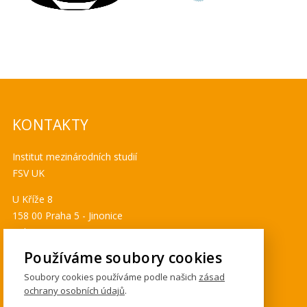
KONTAKTY
Institut mezinárodních studií
FSV UK
U Kříže 8
158 00 Praha 5 - Jinonice
Tel. 778 464 634
ims@fsv.cuni.cz
Používáme soubory cookies
GDPR
Soubory cookies používáme podle našich
zásad
ochrany osobních údajů
.
Cookies