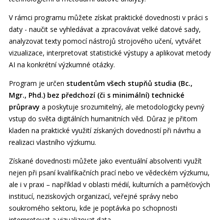
V rámci programu můžete získat praktické dovednosti v práci s
daty - naučit se vyhledávat a zpracovávat velké datové sady,
analyzovat texty pomocí nástrojů strojového učení, vytvářet
vizualizace, interpretovat statistické výstupy a aplikovat metody
AI na konkrétní výzkumné otázky.
Program je určen
studentům všech stupňů studia (Bc.,
Mgr., Phd.) bez předchozí (či s minimální) technické
průpravy
a poskytuje srozumitelný, ale metodologicky pevný
vstup do světa digitálních humanitních věd. Důraz je přitom
kladen na praktické využití získaných dovedností při návrhu a
realizaci vlastního výzkumu.
Získané dovednosti můžete jako eventuální absolventi využít
nejen při psaní kvalifikačních prací nebo ve vědeckém výzkumu,
ale i v praxi – například v oblasti médií, kulturních a paměťových
institucí, neziskových organizací, veřejné správy nebo
soukromého sektoru, kde je poptávka po schopnosti
interpretovat a vizualizovat data.