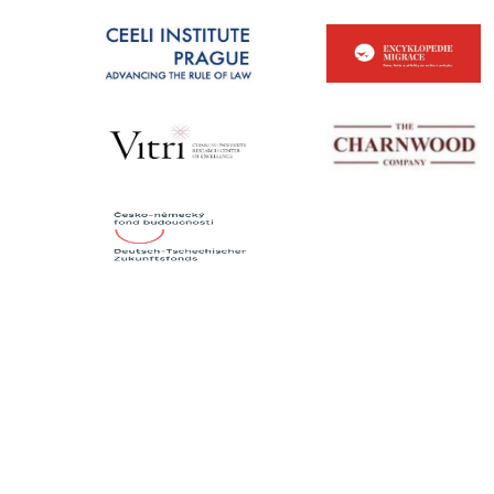
KONTAKTY
Institut mezinárodních studií