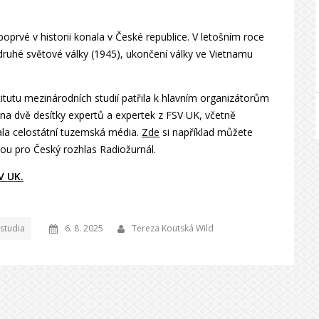
prvé v historii konala v České republice. V letošním roce
ruhé světové války (1945), ukončení války ve Vietnamu
titutu mezinárodních studií patřila k hlavním organizátorům
na dvě desítky expertů a expertek z FSV UK, včetně
la celostátní tuzemská média.
Zde
si například můžete
ou pro Český rozhlas Radiožurnál.
V UK.
studia
6. 8. 2025
Tereza Koutská Wild