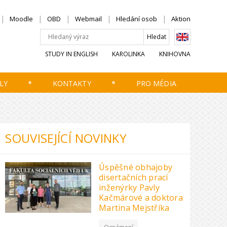
Moodle
OBD
Webmail
Hledání osob
Aktion
STUDY IN ENGLISH
KAROLINKA
KNIHOVNA
LY
KONTAKTY
PRO MÉDIA
SOUVISEJÍCÍ NOVINKY
Úspěšné obhajoby
disertačních prací
inženýrky Pavly
Kačmárové a doktora
Martina Mejstříka