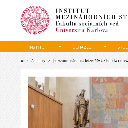
INSTITUT
UCHAZEČI
STU
Aktuality
Jak vzpomínáme na krize: FSV UK hostila celo