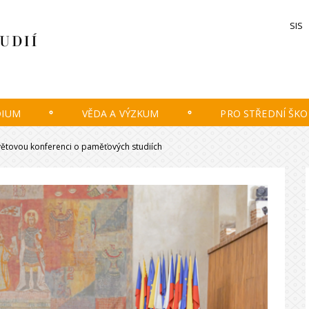
SIS
DIUM
VĚDA A VÝZKUM
PRO STŘEDNÍ ŠKO
světovou konferenci o paměťových studiích