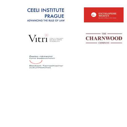
KONTAKTY
Institut mezinárodních studií