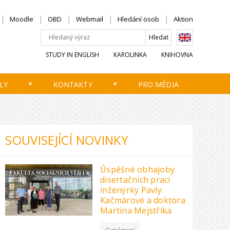
Moodle
OBD
Webmail
Hledání osob
Aktion
STUDY IN ENGLISH
KAROLINKA
KNIHOVNA
LY
KONTAKTY
PRO MÉDIA
SOUVISEJÍCÍ NOVINKY
Úspěšné obhajoby
disertačních prací
inženýrky Pavly
Kačmárové a doktora
Martina Mejstříka