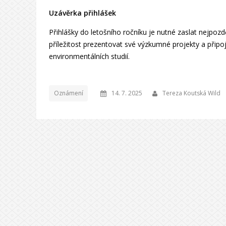
Uzávěrka přihlášek
Přihlášky do letošního ročníku je nutné zaslat nejpozd
příležitost prezentovat své výzkumné projekty a připojt
environmentálních studií.
Oznámení
14. 7. 2025
Tereza Koutská Wild