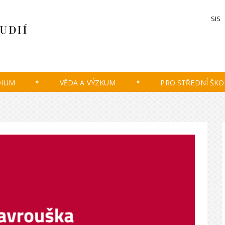
SIS
DIUM
VĚDA A VÝZKUM
PRO STŘEDNÍ ŠKO