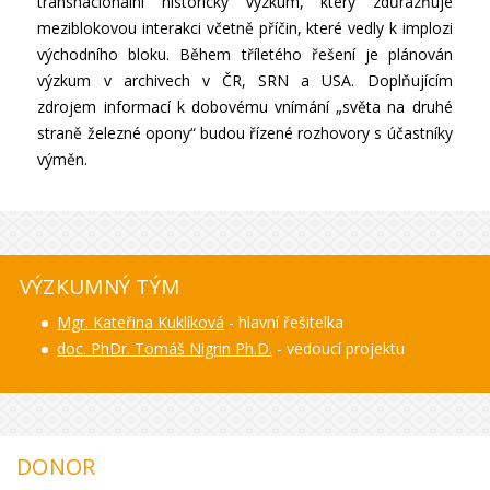
transnacionální historický výzkum, který zdůrazňuje
meziblokovou interakci včetně příčin, které vedly k implozi
východního bloku. Během tříletého řešení je plánován
výzkum v archivech v ČR, SRN a USA. Doplňujícím
zdrojem informací k dobovému vnímání „světa na druhé
straně železné opony“ budou řízené rozhovory s účastníky
výměn.
VÝZKUMNÝ TÝM
Mgr. Kateřina Kuklíková
- hlavní řešitelka
doc. PhDr. Tomáš Nigrin Ph.D.
- vedoucí projektu
DONOR