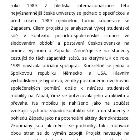
roku 1989. Z hlediska internacionalizace této
nejvýznamnější české univerzity se jednalo o specifickou a
před rokem 1989 ojedinělou formu kooperace se
Západem. Cílem projektu je analyzovat vývoj studentské
sítě v kontextu politicko-společenské situace ve
sledovaném období a postavení Československa na
pomezí Východu a Západu. Zaměřuje se na studenty
cestující do těch západních států, se kterými UK do roku
1989 navázala oficiální spolupráci. Konkrétně se jedná o
Spolkovou republiku Německo a USA. Hlavním
východiskem je hypotéza, že díky postupnému uvolňování
společenských poměrů došlo k nárůstu studentské
mobility na Západ, čímž se potvrzovala jeho atraktivita a
převaha. Na mobilitu je nahlíženo jako na součást
vznikající východo-západní kontaktní sítě a na studenty z
pohledu Západu jako na potenciální aktéry demokratizace.
Zkoumány jsou jak měnící se podmínky, tak i motivace
obou stran se do výměn zapojit. Projekt navazuje na