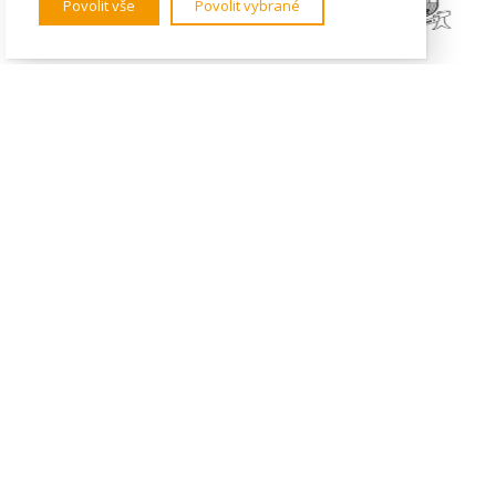
Povolit vše
Povolit vybrané
KONTAKTY
Institut mezinárodních studií
FSV UK
U Kříže 8
158 00 Praha 5 - Jinonice
Tel. 778 464 634