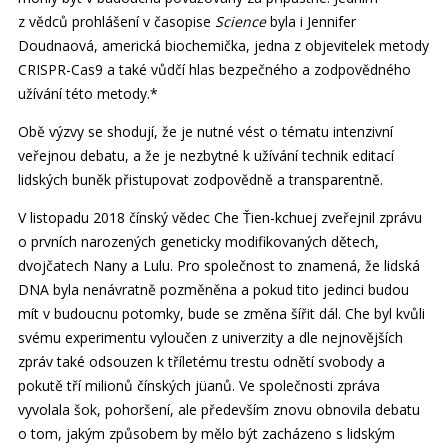
z vědců prohlášení v časopise
Science
byla i Jennifer
Doudnaová, americká biochemička, jedna z objevitelek metody
CRISPR-Cas9 a také vůdčí hlas bezpečného a zodpovědného
užívání této metody.*
Obě výzvy se shodují, že je nutné vést o tématu intenzivní
veřejnou debatu, a že je nezbytné k užívání technik editací
lidských buněk přistupovat zodpovědně a transparentně.
V listopadu 2018 čínský vědec Che Ťien-kchuej zveřejnil zprávu
o prvních narozených geneticky modifikovaných dětech,
dvojčatech Nany a Lulu. Pro společnost to znamená, že lidská
DNA byla nenávratně pozměněna a pokud tito jedinci budou
mít v budoucnu potomky, bude se změna šířit dál. Che byl kvůli
svému experimentu vyloučen z univerzity a dle nejnovějších
zpráv také odsouzen k tříletému trestu odnětí svobody a
pokutě tří milionů čínských jüanů. Ve společnosti zpráva
vyvolala šok, pohoršení, ale především znovu obnovila debatu
o tom, jakým způsobem by mělo být zacházeno s lidským