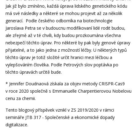
Jak již bylo zmíněno, každá úprava lidského genetického kódu
má své následky a některé se mohou projevit až za několik
generací. Podle českého odborníka na biotechnologie
Jaroslava Petra se v budoucnu modifikovaní lidé rodit budou,
ale zřejmě až v té chvíli, kdy budou prozkoumána všechna
nebezpečí těchto úprav. Pro některé by pak byly genové úpravy
přijatelné, a to jako jedna z možností léčby. U některých typů
těchto úprav je totiž složité určit hranici mezi léčbou a
vylepšováním člověka. Podle Petrových slov poptávka po
těchto úpravách určitě bude.
* Jennifer Doudnaová získala za objev metody CRISPR-Cas9
v roce 2020 společně s Emmanuelle Charpentierovou Nobelovu
cenu za chemii.
Tento blogový příspěvek vznikl v ZS 2019/2020 v rámci
semináře JTB 317 - Společenské a ekonomické dopady
digitalizace.