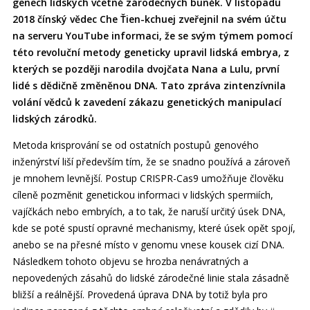
genech lidských včetně zárodečných buněk. V listopadu
2018 čínský vědec Che Ťien-kchuej zveřejnil na svém účtu
na serveru YouTube informaci, že se svým týmem pomocí
této revoluční metody geneticky upravil lidská embrya, z
kterých se později narodila dvojčata Nana a Lulu, první
lidé s dědičně změněnou DNA. Tato zpráva zintenzívnila
volání vědců k zavedení zákazu genetických manipulací
lidských zárodků.
Metoda krisprování se od ostatních postupů genového
inženýrství liší především tím, že se snadno používá a zároveň
je mnohem levnější. Postup CRISPR-Cas9 umožňuje člověku
cíleně pozměnit genetickou informaci v lidských spermiích,
vajíčkách nebo embryích, a to tak, že naruší určitý úsek DNA,
kde se poté spustí opravné mechanismy, které úsek opět spojí,
anebo se na přesné místo v genomu vnese kousek cizí DNA.
Následkem tohoto objevu se hrozba nenávratných a
nepovedených zásahů do lidské zárodečné linie stala zásadně
bližší a reálnější. Provedená úprava DNA by totiž byla pro