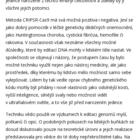
jedince narozené z těchto embryí celoživotní a zdědily by ji
všichni jejich potomci.
Metoda CRIPSR-Cas9 má svá možná pozitiva i negativa. Jeví se
jako dobrý pomocník v léčbě geneticky dědičných onemocnění,
jako Huntingtonova choroba, cystická fibróza, hemofilie či
rakovina. V současnosti však neznáme všechny možné
důsledky, které by editací DNA mohly v lidském těle nastat. Ve
společnosti se objevují i názory, že postupem času by bylo
možné techniku využít nejen jako nástroj medicíny, ale jako
prostředek, díky kterému by lidstvo mělo možnost samo sebe
vylepšovat. Lidem by tak vedle oprav chybného genetického
kódu mohly být přidány i nové vlastnosti jako odolnější kosti,
vyšší inteligence, silnější svaly nebo možnost vidět
v ultrafialovém světle, a to vše již před narozením jedince.
Techniku vědci použili ve výzkumech k editaci genomů myší,
potkanů či opic. O podobných pokusech na lidských buňkách se
dosud diskutovalo pouze na teoretické úrovni a jejich realizace
představovala pro vědce do té doby nepřekročitelné tabu. Na