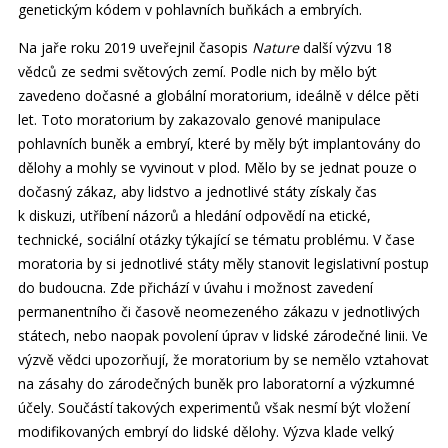
genetickým kódem v pohlavních buňkách a embryích.
Na jaře roku 2019 uveřejnil časopis
Nature
další výzvu 18
vědců ze sedmi světových zemí. Podle nich by mělo být
zavedeno dočasné a globální moratorium, ideálně v délce pěti
let. Toto moratorium by zakazovalo genové manipulace
pohlavních buněk a embryí, které by měly být implantovány do
dělohy a mohly se vyvinout v plod. Mělo by se jednat pouze o
dočasný zákaz, aby lidstvo a jednotlivé státy získaly čas
k diskuzi, utříbení názorů a hledání odpovědí na etické,
technické, sociální otázky týkající se tématu problému. V čase
moratoria by si jednotlivé státy měly stanovit legislativní postup
do budoucna. Zde přichází v úvahu i možnost zavedení
permanentního či časově neomezeného zákazu v jednotlivých
státech, nebo naopak povolení úprav v lidské zárodečné linii. Ve
výzvě vědci upozorňují, že moratorium by se nemělo vztahovat
na zásahy do zárodečných buněk pro laboratorní a výzkumné
účely. Součástí takových experimentů však nesmí být vložení
modifikovaných embryí do lidské dělohy. Výzva klade velký