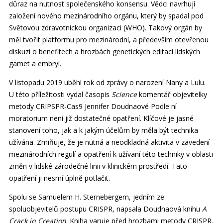
důraz na nutnost společenského konsensu. Vědci navrhují
založení nového mezinárodního orgánu, který by spadal pod
Světovou zdravotnickou organizaci (WHO). Takový orgán by
měl tvořit platformu pro mezinárodní, a především otevřenou
diskuzi o benefitech a hrozbách genetických editací lidských
gamet a embryí.
V listopadu 2019 uběhl rok od zprávy o narození Nany a Lulu.
U této příležitosti vydal časopis
Science
komentář objevitelky
metody CRIPSPR-Cas9 Jennifer Doudnaové Podle ní
moratorium není již dostatečné opatření. Klíčové je jasné
stanovení toho, jak a k jakým účelům by měla být technika
užívána. Zmiňuje, že je nutná a neodkladná aktivita v zavedení
mezinárodních regulí a opatření k užívaní této techniky v oblasti
změn v lidské zárodečné linii v klinickém prostředí. Tato
opatření ji nesmí úplně potlačit.
Spolu se Samuelem H. Sternebergem, jedním ze
spoluobjevitelů postupu CRISPR, napsala Doudnaová knihu
A
Crack in Creation
. Kniha varuje před hrozbami metody CRISPR.