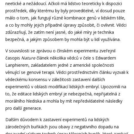
neetické a nežádoucí. Ačkoli má lidstvo teoreticky k dispozici
prostředek, díky kterému by byly proveditelné, ví dosud pouze
málo o tom, jak fungují různé kombinace genů v lidském těle,
a co by mohly jejich případné úpravy způsobit, či ovlivnit. Vědci
zdůrazňují, že zatím není jasné, do jaké míry je technika
bezpečná, a jakým způsobem by mohla být u lidí využívána.
V souvislosti se zprávou o čínském experimentu zveřejnil
časopis
Nature
článek několika vědců v čele s Edwardem
Lanphierem, zakladatelem jedné z americké společnosti
věnující se genové terapii. Vědci prostřednictvím článku vyzvali k
vědeckému konsensu v záležitosti zastavení dalších
experimentů v oblasti modifikací lidských embryí. Upozornili na
to, že editace lidských embryí je nebezpečná, nepřijatelná z
morálního hlediska a mohla by mít nepředvídatelné následky
pro další generace.
Dalším důvodem k zastavení experimentů na lidských
zárodečných buňkách jsou obavy z negativního dopadu na
dosavadní výzkum technik úprav tělesných buněk, které zanikají