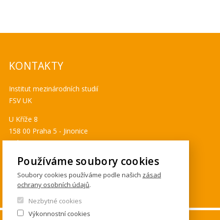
KONTAKTY
Institut mezinárodních studií
FSV UK
U Kříže 8
158 00 Praha 5 - Jinonice
Tel. 778 464 634
ims@fsv.cuni.cz
Používáme soubory cookies
GDPR
Soubory cookies používáme podle našich
zásad
ochrany osobních údajů
.
Cookies
Nezbytné cookies
Výkonnostní cookies