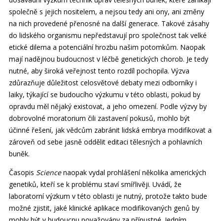
společně s jejich nositelem, a nejsou tedy ani ony, ani změny
na nich provedené přenosné na další generace. Takové zásahy
do lidského organismu nepředstavují pro společnost tak velké
etické dilema a potenciální hrozbu našim potomkům. Naopak
mají nadějnou budoucnost v léčbě genetických chorob. Je tedy
nutné, aby široká veřejnost tento rozdíl pochopila. Výzva
zdůrazňuje důležitost celosvětové debaty mezi odborníky i
laiky, týkající se budoucího výzkumu v této oblasti, pokud by
opravdu měl nějaký existovat, a jeho omezení. Podle výzvy by
dobrovolné moratorium čili zastavení pokusů, mohlo být
účinné řešení, jak vědcům zabránit lidská embrya modifikovat a
zároveň od sebe jasně oddělit editaci tělesných a pohlavních
buněk.
Časopis
Science
naopak vydal prohlášení několika amerických
genetiků, kteří se k problému staví smířlivěji. Uvádí, že
laboratorní výzkum v této oblasti je nutný, protože takto bude
možné zjistit, jaké klinické aplikace modifikovaných genů by
mohly být v budoucnu považovány za přípustné. Jedním