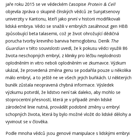
jaře roku 2015 se ve vědeckém časopise
Protein & Cell
objevila zpráva o skupině čínských vědců ze Sunjatsenovy
univerzity v Kantonu, kteří jako první v historii modifikovali
lidská embrya. Vědci se snažili v embryích zasáhnout gen HBB
způsobující beta talasemii, což je život ohrožující dědičná
porucha tvorby krevního barviva hemoglobinu. Deník
The
Guardian
v této souvislosti uvedl, že k pokusu vědci využili 86
života neschopných embryí, z kliniky pro léčbu neplodnosti
oplodněním in vitro neboli oplodněním ve zkumavce. Výzkum
ukázal, že provedená změna genu se podařila pouze u několika
málo embryí, a to ještě ne ve všech jejich buňkách. U některých
buněk zůstala neopravená chybná informace. Výsledek
výzkumu potvrdil, že lidstvo není tak daleko, aby mohlo se
stoprocentní přesností, která je v případě změn lidské
zárodečné linie nutná, provádět podobné změny u embryí
schopných života, která by bylo možné vložit do lidské dělohy a
vyvinout se v člověka.
Podle mnoha vědců jsou genové manipulace s lidskými embryi