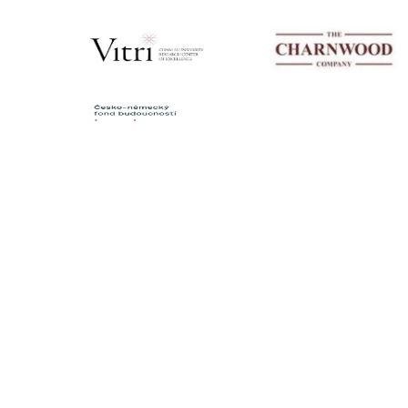
KONTAKTY
Institut mezinárodních studií
FSV UK
U Kříže 8
158 00 Praha 5 - Jinonice