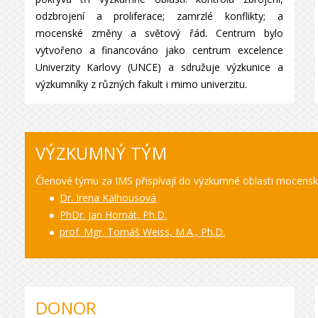
odzbrojení a proliferace; zamrzlé konflikty; a
mocenské změny a světový řád. Centrum bylo
vytvořeno a financováno jako centrum excelence
Univerzity Karlovy (UNCE) a sdružuje výzkunice a
výzkumníky z různých fakult i mimo univerzitu.
VÝZKUMNÝ TÝM
Členové týmu za IMS přispívají do výzkumné oblasti mocensk
Dr. Irena Kalhousová
PhDr. Jan Hornát, Ph.D.
prof. Mgr. Tomáš Weiss, M.A., Ph.D.
DONOR