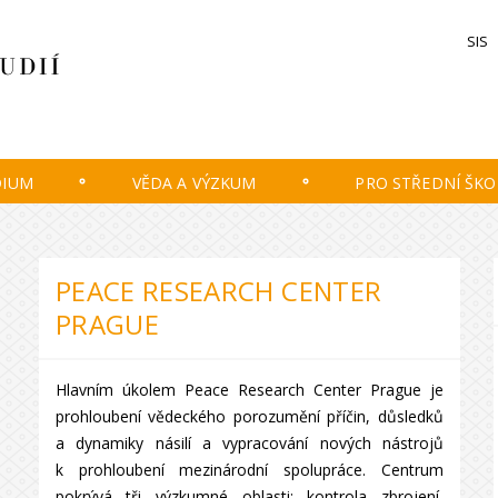
SIS
DIUM
VĚDA A VÝZKUM
PRO STŘEDNÍ ŠKO
PEACE RESEARCH CENTER
PRAGUE
Hlavním úkolem Peace Research Center Prague je
prohloubení vědeckého porozumění příčin, důsledků
a dynamiky násilí a vypracování nových nástrojů
k prohloubení mezinárodní spolupráce. Centrum
pokrývá tři výzkumné oblasti: kontrola zbrojení,