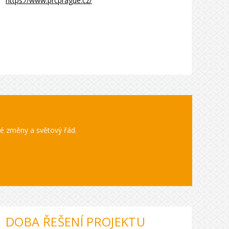
https://www.prcprague.cz/
é změny a světový řád.
DOBA ŘEŠENÍ PROJEKTU