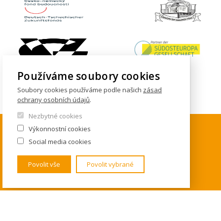
Používáme soubory cookies
Soubory cookies používáme podle našich
zásad
ochrany osobních údajů
.
Nezbytné cookies
Výkonnostní cookies
Social media cookies
KONTAKTY
Povolit vše
Povolit vybrané
Institut mezinárodních studií
FSV UK
U Kříže 8
158 00 Praha 5 - Jinonice