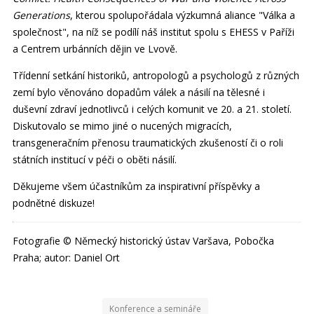
Generations
, kterou spolupořádala výzkumná aliance "Válka a
společnost", na níž se podílí náš institut spolu s EHESS v Paříži
a Centrem urbánních dějin ve Lvově.
Třídenní setkání historiků, antropologů a psychologů z různých
zemí bylo věnováno dopadům válek a násilí na tělesné i
duševní zdraví jednotlivců i celých komunit ve 20. a 21. století.
Diskutovalo se mimo jiné o nucených migracích,
transgeneračním přenosu traumatických zkušeností či o roli
státních institucí v péči o oběti násilí.
Děkujeme všem účastníkům za inspirativní příspěvky a
podnětné diskuze!
Fotografie © Německý historický ústav Varšava, Pobočka
Praha; autor: Daniel Ort
Konference a semináře