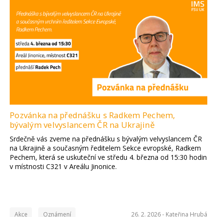
Pozvánka na přednášku s Radkem Pechem,
bývalým velvyslancem ČR na Ukrajině
Srdečně vás zveme na přednášku s bývalým velvyslancem ČR
na Ukrajině a současným ředitelem Sekce evropské, Radkem
Pechem, která se uskuteční ve středu 4. března od 15:30 hodin
v místnosti C321 v Areálu Jinonice.
Akce
Oznámení
26. 2. 2026 -
Kateřina Hrubá