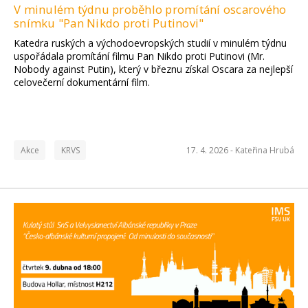
V minulém týdnu proběhlo promítání oscarového
snímku "Pan Nikdo proti Putinovi"
Katedra ruských a východoevropských studií v minulém týdnu
uspořádala promítání filmu Pan Nikdo proti Putinovi (Mr.
Nobody against Putin), který v březnu získal Oscara za nejlepší
celovečerní dokumentární film.
Akce
KRVS
17. 4. 2026 -
Kateřina Hrubá