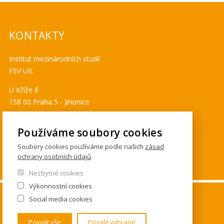
KONTAKTY
Institut mezinárodních studií
FSV UK
U Kříže 8
158 00 Praha 5 - Jinonice
Tel. 778 464 634
ims@fsv.cuni.cz
Používáme soubory cookies
GDPR
Soubory cookies používáme podle našich
zásad
ochrany osobních údajů
.
Cookies
Nezbytné cookies
Výkonnostní cookies
© FSV UK 2026, photo: UK ,
Thinkstock.com
and
Social media cookies
Shutterstock.com
Povolit vše
Povolit vybrané