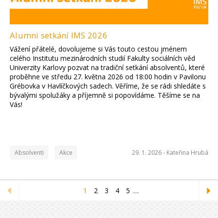
Alumni setkání IMS 2026
Vážení přátelé, dovolujeme si Vás touto cestou jménem
celého Institutu mezinárodních studií Fakulty sociálních věd
Univerzity Karlovy pozvat na tradiční setkání absolventů, které
proběhne ve středu 27. května 2026 od 18:00 hodin v Pavilonu
Grébovka v Havlíčkových sadech. Věříme, že se rádi shledáte s
bývalými spolužáky a příjemně si popovídáme. Těšíme se na
Vás!
Absolventi
Akce
29. 1. 2026 -
Kateřina Hrubá
1
2
3
4
5
…