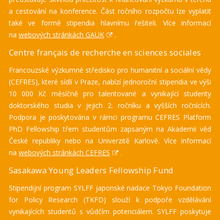
a cestování na konference. Část ročního rozpočtu lze vyplatit
také ve formě stipendia hlavnímu řešiteli. Více informací
na
webových stránkách GAUK
.
Centre français de recherche en sciences sociales
Francouzské výzkumné středisko pro humanitní a sociální vědy
(CEFRES), které sídlí v Praze, nabízí jednoroční stipendia ve výši
10 000 Kč měsíčně pro talentované a vynikající studenty
doktorského studia v jejich 2. ročníku a vyšších ročnících.
Podpora je poskytována v rámci programu CEFRES Platform
PhD Fellowship třem studentům zapsaným na Akademii věd
České republiky nebo na Univerzitě Karlově. Více informací
na
webových stránkách CEFRES
.
Sasakawa Young Leaders Fellowship Fund
Stipendijní program SYLFF japonské nadace Tokyo Foundation
for Policy Research (TKFD) slouží k podpoře vzdělávání
vynikajících studentů s vůdčím potenciálem. SYLFF poskytuje