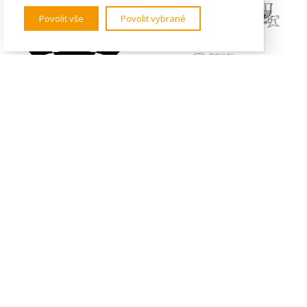
Povolit vše
Povolit vybrané
KONTAKTY
Institut mezinárodních studií
FSV UK
U Kříže 8
158 00 Praha 5 - Jinonice