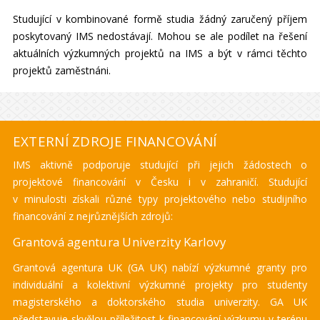
Studující v kombinované formě studia žádný zaručený příjem
poskytovaný IMS nedostávají. Mohou se ale podílet na řešení
aktuálních výzkumných projektů na IMS a být v rámci těchto
projektů zaměstnáni.
EXTERNÍ ZDROJE FINANCOVÁNÍ
IMS aktivně podporuje studující při jejich žádostech o
projektové financování v Česku i v zahraničí. Studující
v minulosti získali různé typy projektového nebo studijního
financování z nejrůznějších zdrojů:
Grantová agentura Univerzity Karlovy
Grantová agentura UK (GA UK) nabízí výzkumné granty pro
individuální a kolektivní výzkumné projekty pro studenty
magisterského a doktorského studia univerzity. GA UK
představuje skvělou příležitost k financování výzkumu v terénu