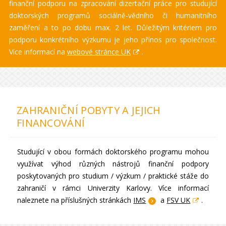
finanční podporu na zpracování dizertační práce pro studující
doktorských programů sociálně-vědního či humanitního
zaměření a to po dobu max. 2 let. Důležitým kritériem pro
podporu konkrétního výzkumu je jeho přínos pro společnost.
Více informací na
webové stránce UK
.
ZAHRANIČNÍ POBYTY A JEJICH
FINANCOVÁNÍ
Studující v obou formách doktorského programu mohou
využívat výhod různých nástrojů finanční podpory
poskytovaných pro studium / výzkum / praktické stáže do
zahraničí v rámci Univerzity Karlovy. Více informací
naleznete na příslušných stránkách
IMS
a
FSV UK
.