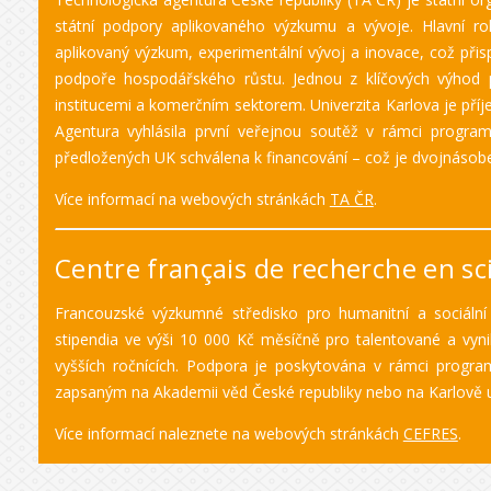
státní podpory aplikovaného výzkumu a vývoje. Hlavní rol
aplikovaný výzkum, experimentální vývoj a inovace, což přis
podpoře hospodářského růstu. Jednou z klíčových výhod 
institucemi a komerčním sektorem. Univerzita Karlova je př
Agentura vyhlásila první veřejnou soutěž v rámci program
předložených UK schválena k financování – což je dvojnásob
Více informací na webových stránkách
TA ČR
.
Centre français de recherche en sc
Francouzské výzkumné středisko pro humanitní a sociální v
stipendia ve výši 10 000 Kč měsíčně pro talentované a vynik
vyšších ročnících. Podpora je poskytována v rámci prog
zapsaným na Akademii věd České republiky nebo na Karlově un
Více informací naleznete na webových stránkách
CEFRES
.