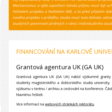
Mechanismus a výše započtení tohoto příjmu musí být sc
řešitelem projektu a ředitelem IMS, a to před přijetím d
nového projektu v průběhu studia musí tuto dohodu odsouh
studijních povinností plněných v rámci individuálního stud
FINANCOVÁNÍ NA KARLOVĚ UNIVE
Grantová agentura UK (GA UK)
Grantová agentura UK (GA UK) nabízí výzkumné granty pr
studenty magisterského a doktorského studia univerzity. 
výzkumu v terénu / archivu a cestování na konference. Část
hlavnímu řešiteli.
Více informací na
webových stránkách rektorátu
.