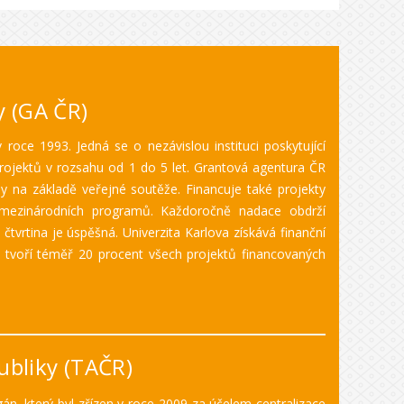
y (GA ČR)
roce 1993. Jedná se o nezávislou instituci poskytující
rojektů v rozsahu od 1 do 5 let. Grantová agentura ČR
y na základě veřejné soutěže. Financuje také projekty
 mezinárodních programů. Každoročně nadace obdrží
 čtvrtina je úspěšná. Univerzita Karlova získává finanční
 tvoří téměř 20 procent všech projektů financovaných
ubliky (TAČR)
án, který byl zřízen v roce 2009 za účelem centralizace