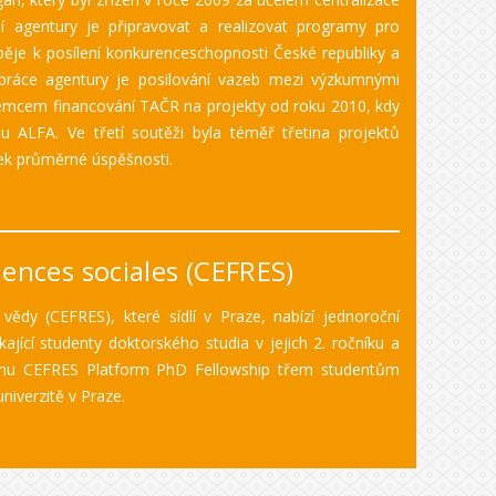
í agentury je připravovat a realizovat programy pro
pěje k posílení konkurenceschopnosti České republiky a
práce agentury je posilování vazeb mezi výzkumnými
íjemcem financování TAČR na projekty od roku 2010, kdy
u ALFA. Ve třetí soutěži byla téměř třetina projektů
ek průměrné úspěšnosti.
iences sociales (CEFRES)
ědy (CEFRES), které sídlí v Praze, nabízí jednoroční
ající studenty doktorského studia v jejich 2. ročníku a
ramu CEFRES Platform PhD Fellowship třem studentům
iverzitě v Praze.