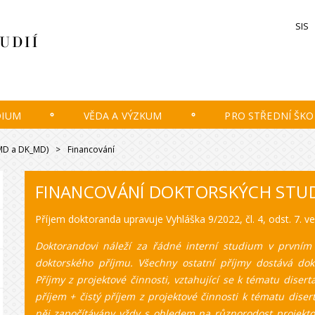
SIS
DIUM
VĚDA A VÝZKUM
PRO STŘEDNÍ ŠKO
_MD a DK_MD)
Financování
FINANCOVÁNÍ DOKTORSKÝCH STU
Příjem doktoranda upravuje Vyhláška 9/2022, čl. 4, odst. 7. ve
Doktorandovi náleží za řádné interní studium v prvním
doktorského příjmu. Všechny ostatní příjmy dostává d
Příjmy z projektové činnosti, vztahující se k tématu diser
příjem + čistý příjem z projektové činnosti k tématu dise
něj započítávány vždy s ohledem na různorodost projekto