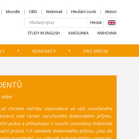
Moodle
OBD
Webmail
Hledání osob
Aktion
STUDY IN ENGLISH
KAROLINKA
KNIHOVNA
LY
KONTAKTY
PRO MÉDIA
DENTŮ
 znění:
 až čtvrtém ročníku stipendium ve výši zaručeného
oktorand nad rámec zaručeného doktorského příjmu.
tační práce a přesahující v součtu (zaručený doktorský
rtační práce) 1,5 násobek doktorského příjmu, jsou do
vých prostředků na základě individuálního ujednání.