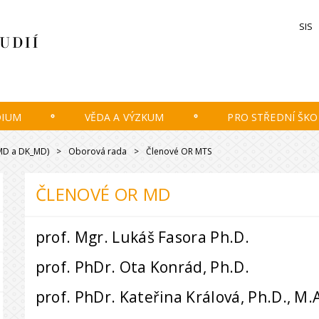
SIS
DIUM
VĚDA A VÝZKUM
PRO STŘEDNÍ ŠKO
_MD a DK_MD)
Oborová rada
Členové OR MTS
ČLENOVÉ OR MD
prof. Mgr. Lukáš Fasora Ph.D.
prof. PhDr. Ota Konrád, Ph.D.
prof. PhDr. Kateřina Králová, Ph.D., M.