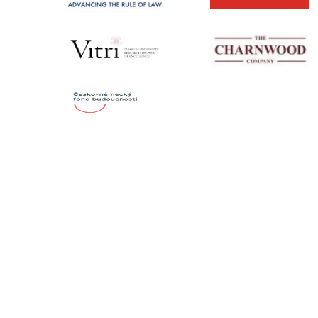
KONTAKTY
Institut mezinárodních studií
FSV UK
U Kříže 8