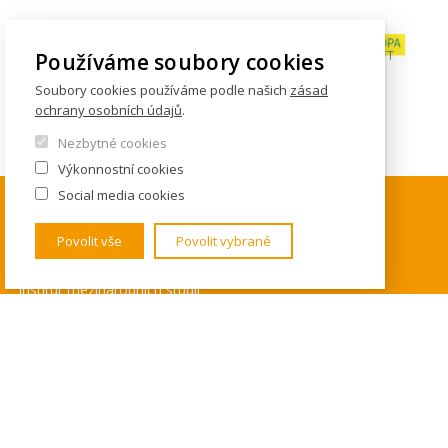
Používáme soubory cookies
Soubory cookies používáme podle našich
zásad
ochrany osobních údajů
.
Nezbytné cookies
Výkonnostní cookies
Social media cookies
KONTAKTY
Povolit vše
Povolit vybrané
Institut mezinárodních studií
FSV UK
U Kříže 8
158 00 Praha 5 - Jinonice
Tel. 778 464 634
ims@fsv.cuni.cz