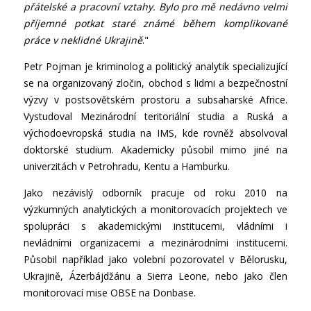
přátelské a pracovní vztahy. Bylo pro mě nedávno velmi
příjemné potkat staré známé během komplikované
práce v neklidné Ukrajině
."
Petr Pojman je kriminolog a politický analytik specializující
se na organizovaný zločin, obchod s lidmi a bezpečnostní
výzvy v postsovětském prostoru a subsaharské Africe.
Vystudoval Mezinárodní teritoriální studia a Ruská a
východoevropská studia na IMS, kde rovněž absolvoval
doktorské studium. Akademicky působil mimo jiné na
univerzitách v Petrohradu, Kentu a Hamburku.
Jako nezávislý odborník pracuje od roku 2010 na
výzkumných analytických a monitorovacích projektech ve
spolupráci s akademickými institucemi, vládními i
nevládními organizacemi a mezinárodními institucemi.
Působil například jako volební pozorovatel v Bělorusku,
Ukrajině, Ázerbájdžánu a Sierra Leone, nebo jako člen
monitorovací mise OBSE na Donbase.