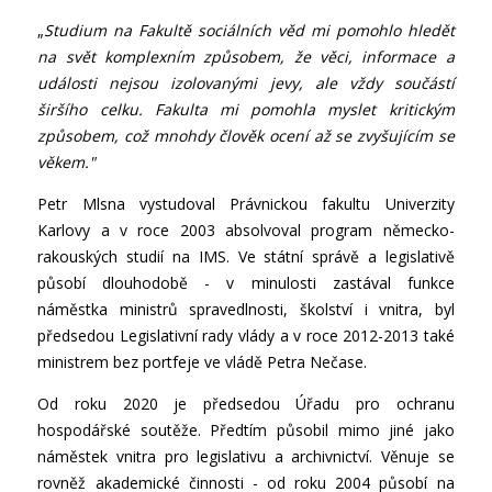
„
Studium na Fakultě sociálních věd mi pomohlo hledět
na svět komplexním způsobem, že věci, informace a
události nejsou izolovanými jevy, ale vždy součástí
širšího celku. Fakulta mi pomohla myslet kritickým
způsobem, což mnohdy člověk ocení až se zvyšujícím se
věkem."
Petr Mlsna vystudoval Právnickou fakultu Univerzity
Karlovy a v roce 2003 absolvoval program německo-
rakouských studií na IMS. Ve státní správě a legislativě
působí dlouhodobě - v minulosti zastával funkce
náměstka ministrů spravedlnosti, školství i vnitra, byl
předsedou Legislativní rady vlády a v roce 2012-2013 také
ministrem bez portfeje ve vládě Petra Nečase.
Od roku 2020 je předsedou Úřadu pro ochranu
hospodářské soutěže. Předtím působil mimo jiné jako
náměstek vnitra pro legislativu a archivnictví. Věnuje se
rovněž akademické činnosti - od roku 2004 působí na