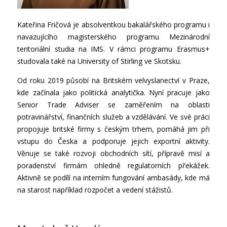
Kateřina Fričová je absolventkou bakalářského programu i
navazujícího magisterského programu Mezinárodní
teritoriální studia na IMS. V rámci programu Erasmus+
studovala také na University of Stirling ve Skotsku.
Od roku 2019 působí na Britském velvyslanectví v Praze,
kde začínala jako politická analytička. Nyní pracuje jako
Senior Trade Adviser se zaměřením na oblasti
potravinářství, finančních služeb a vzdělávání. Ve své práci
propojuje britské firmy s českým trhem, pomáhá jim při
vstupu do Česka a podporuje jejich exportní aktivity.
Věnuje se také rozvoji obchodních sítí, přípravě misí a
poradenství firmám ohledně regulatorních překážek.
Aktivně se podílí na interním fungování ambasády, kde má
na starost například rozpočet a vedení stážistů.