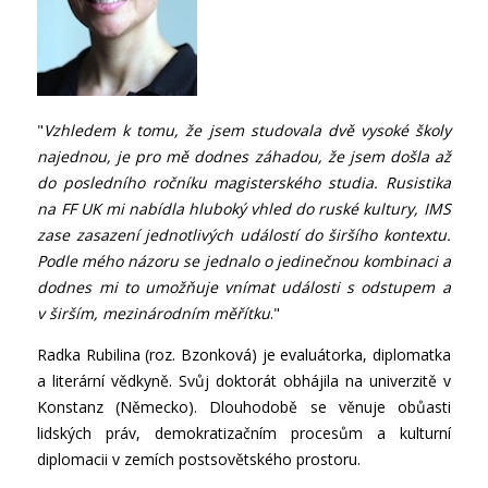
"
Vzhledem k tomu, že jsem studovala dvě vysoké školy
najednou, je pro mě dodnes záhadou, že jsem došla až
do posledního ročníku magisterského studia. Rusistika
na FF UK mi nabídla hluboký vhled do ruské kultury, IMS
zase zasazení jednotlivých událostí do širšího kontextu.
Podle mého názoru se jednalo o jedinečnou kombinaci a
dodnes mi to umožňuje vnímat události s odstupem a
v širším, mezinárodním měřítku
."
Radka Rubilina (roz. Bzonková) je evaluátorka, diplomatka
a literární vědkyně. Svůj doktorát obhájila na univerzitě v
Konstanz (Německo). Dlouhodobě se věnuje obůasti
lidských práv, demokratizačním procesům a kulturní
diplomacii v zemích postsovětského prostoru.