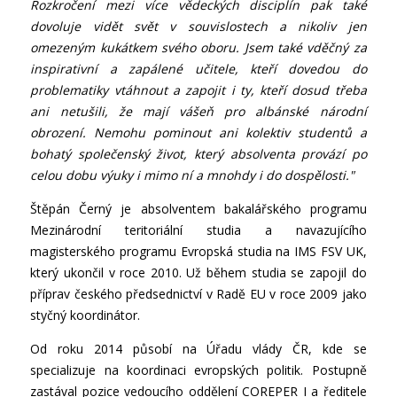
Rozkročení mezi více vědeckých disciplín pak také
dovoluje vidět svět v souvislostech a nikoliv jen
omezeným kukátkem svého oboru. Jsem také vděčný za
inspirativní a zapálené učitele, kteří dovedou do
problematiky vtáhnout a zapojit i ty, kteří dosud třeba
ani netušili, že mají vášeň pro albánské národní
obrození. Nemohu pominout ani kolektiv studentů a
bohatý společenský život, který absolventa provází po
celou dobu výuky i mimo ní a mnohdy i do dospělosti."
Štěpán Černý je absolventem bakalářského programu
Mezinárodní teritoriální studia a navazujícího
magisterského programu Evropská studia na IMS FSV UK,
který ukončil v roce 2010. Už během studia se zapojil do
příprav českého předsednictví v Radě EU v roce 2009 jako
styčný koordinátor.
Od roku 2014 působí na Úřadu vlády ČR, kde se
specializuje na koordinaci evropských politik. Postupně
zastával pozice vedoucího oddělení COREPER I a ředitele