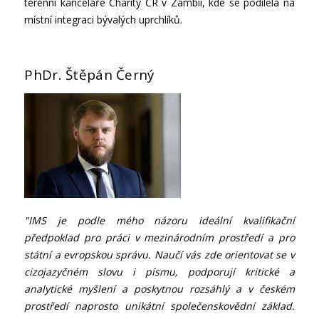
terénní kanceláře Charity ČR v Zambii, kde se podílela na
místní integraci bývalých uprchlíků.
PhDr. Štěpán Černý
"IMS je podle mého názoru ideální kvalifikační
předpoklad pro práci v mezinárodním prostředí a pro
státní a evropskou správu. Naučí vás zde orientovat se v
cizojazyčném slovu i písmu, podporují kritické a
analytické myšlení a poskytnou rozsáhlý a v českém
prostředí naprosto unikátní společenskovědní základ.