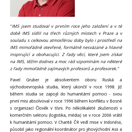
"
IMS jsem studoval v prvním roce jeho založení a v té
době IMS sídlil na třech různých místech v Praze a v
souladu s celkovou atmosférou doby bylo i prostředí na
IMS mimořádně otevřené, formálně nesvázané a hlavně
inspirující a obohacující. Z řady věcí, které jsem získal
na IMS, těžím dodnes a moc rád vzpomínám na některé
z řady mimořádně zajímavých profesorů a profesorek."
Pavel Gruber je absolventem oboru Ruská a
východoevropská studia, který ukončil v roce 1998. Již
během studia se zapojil do humanitární pomoci - svou
první misi absolvoval v roce 1996 během konfliktu v Bosně
s organizací Člověk v tísni. Po několikaleté zkušenosti v
komerčním sektoru (logistika, média) se v roce 2006 vrátil
k humanitární pomoci. V Charitě ČR vedl mise v Indonésii,
působil jako regionální koordinátor pro jihovýchodní Asii a