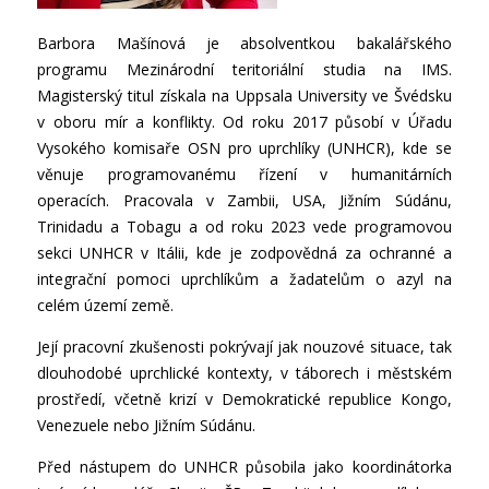
Barbora Mašínová je absolventkou bakalářského
programu Mezinárodní teritoriální studia na IMS.
Magisterský titul získala na Uppsala University ve Švédsku
v oboru mír a konflikty. Od roku 2017 působí v Úřadu
Vysokého komisaře OSN pro uprchlíky (UNHCR), kde se
věnuje programovanému řízení v humanitárních
operacích. Pracovala v Zambii, USA, Jižním Súdánu,
Trinidadu a Tobagu a od roku 2023 vede programovou
sekci UNHCR v Itálii, kde je zodpovědná za ochranné a
integrační pomoci uprchlíkům a žadatelům o azyl na
celém území země.
Její pracovní zkušenosti pokrývají jak nouzové situace, tak
dlouhodobé uprchlické kontexty, v táborech i městském
prostředí, včetně krizí v Demokratické republice Kongo,
Venezuele nebo Jižním Súdánu.
Před nástupem do UNHCR působila jako koordinátorka