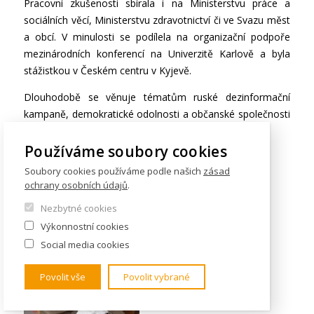
Pracovní zkušenosti sbírala i na Ministerstvu práce a
sociálních věcí, Ministerstvu zdravotnictví či ve Svazu měst
a obcí. V minulosti se podílela na organizační podpoře
mezinárodních konferencí na Univerzitě Karlově a byla
stážistkou v Českém centru v Kyjevě.
Dlouhodobě se věnuje tématům ruské dezinformační
kampaně, demokratické odolnosti a občanské společnosti
ve střední a východní Evropě.
Používáme soubory cookies
Mgr. Martin Palán
Soubory cookies používáme podle našich
zásad
ochrany osobních údajů
.
Nezbytné cookies
Výkonnostní cookies
Social media cookies
Povolit vše
Povolit vybrané