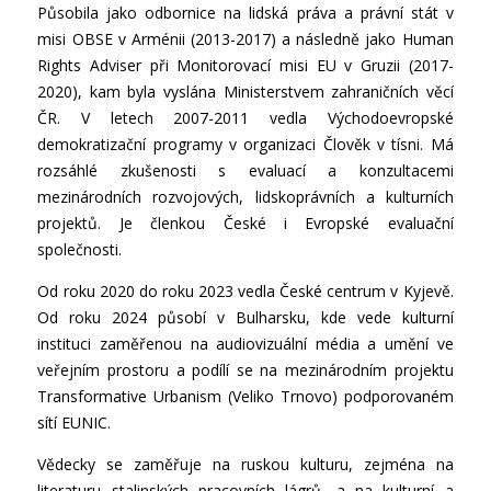
Působila jako odbornice na lidská práva a právní stát v
misi OBSE v Arménii (2013-2017) a následně jako Human
Rights Adviser při Monitorovací misi EU v Gruzii (2017-
2020), kam byla vyslána Ministerstvem zahraničních věcí
ČR. V letech 2007-2011 vedla Východoevropské
demokratizační programy v organizaci Člověk v tísni. Má
rozsáhlé zkušenosti s evaluací a konzultacemi
mezinárodních rozvojových, lidskoprávních a kulturních
projektů. Je členkou České i Evropské evaluační
společnosti.
Od roku 2020 do roku 2023 vedla České centrum v Kyjevě.
Od roku 2024 působí v Bulharsku, kde vede kulturní
instituci zaměřenou na audiovizuální média a umění ve
veřejním prostoru a podílí se na mezinárodním projektu
Transformative Urbanism (Veliko Trnovo) podporovaném
sítí EUNIC.
Vědecky se zaměřuje na ruskou kulturu, zejména na
literaturu stalinských pracovních lágrů, a na kulturní a