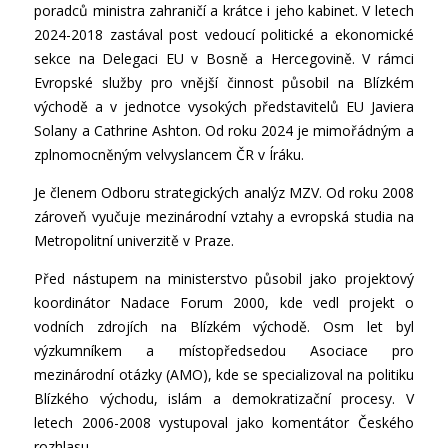
poradců ministra zahraničí a krátce i jeho kabinet. V letech
2024-2018 zastával post vedoucí politické a ekonomické
sekce na Delegaci EU v Bosně a Hercegovině. V rámci
Evropské služby pro vnější činnost působil na Blízkém
východě a v jednotce vysokých představitelů EU Javiera
Solany a Cathrine Ashton. Od roku 2024 je mimořádným a
zplnomocněným velvyslancem ČR v Íráku.
Je členem Odboru strategických analýz MZV. Od roku 2008
zároveň vyučuje mezinárodní vztahy a evropská studia na
Metropolitní univerzitě v Praze.
Před nástupem na ministerstvo působil jako projektový
koordinátor Nadace Forum 2000, kde vedl projekt o
vodních zdrojích na Blízkém východě. Osm let byl
výzkumníkem a místopředsedou Asociace pro
mezinárodní otázky (AMO), kde se specializoval na politiku
Blízkého východu, islám a demokratizační procesy. V
letech 2006-2008 vystupoval jako komentátor Českého
rozhlasu.