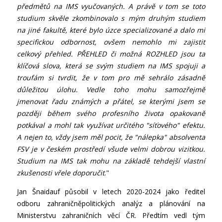
předmětů na IMS vyučovaných. A právě v tom se toto
studium skvěle zkombinovalo s mým druhým studiem
na jiné fakultě, které bylo úzce specializované a dalo mi
specifickou odbornost, ovšem nemohlo mi zajistit
celkový přehled. PŘEHLED či možná ROZHLED jsou ta
klíčová slova, která se svým studiem na IMS spojuji a
troufám si tvrdit, že v tom pro mě sehrálo zásadně
důležitou úlohu. Vedle toho mohu samozřejmě
jmenovat řadu známých a přátel, se kterými jsem se
později během svého profesního života opakovaně
potkával a mohl tak využívat určitého "síťového" efektu.
A nejen to, vždy jsem měl pocit, že "nálepka" absolventa
FSV je v českém prostředí všude velmi dobrou vizitkou.
Studium na IMS tak mohu na základě tehdejší vlastní
zkušenosti vřele doporučit
."
Jan Šnaidauf působil v letech 2020-2024 jako ředitel
odboru zahraničněpolitických analýz a plánování na
Ministerstvu zahraničních věcí ČR. Předtím vedl tým