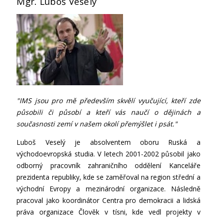
Mgr. Luboš Veselý
"IMS jsou pro mě především skvělí vyučující, kteří zde
působili či působí a kteří vás naučí o dějinách a
současnosti zemí v našem okolí přemýšlet i psát."
Luboš Veselý je absolventem oboru Ruská a
východoevropská studia. V letech 2001-2002 působil jako
odborný pracovník zahraničního oddělení Kanceláře
prezidenta republiky, kde se zaměřoval na region střední a
východní Evropy a mezinárodní organizace. Následně
pracoval jako koordinátor Centra pro demokracii a lidská
práva organizace Člověk v tísni, kde vedl projekty v